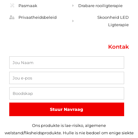
Pasmaak
Drabare rooiligterapie
Privaatheidsbeleid
Skoonheid LED
Ligterapie
Kontak
Naam
E-
pos
Boodskap
Stuur Navraag
Ons produkte is lae-risiko, algemene
welstand/fiksheidsprodukte. Hulle is nie bedoel om enige siekte