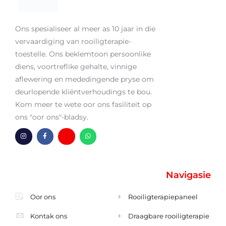
Ons spesialiseer al meer as 10 jaar in die
vervaardiging van rooiligterapie-
toestelle. Ons beklemtoon persoonlike
diens, voortreflike gehalte, vinnige
aflewering en mededingende pryse om
deurlopende kliëntverhoudings te bou.
Kom meer te wete oor ons fasiliteit op
ons "oor ons"-bladsy.
I
F
H
W
n
a
m
h
s
c
-
a
t
e
o
t
a
b
m
s
g
o
h
a
Navigasie
r
o
u
p
a
k
l
p
m
-
s
f
e
Oor ons
Rooiligterapiepaneel
l
Kontak ons
Draagbare rooiligterapie