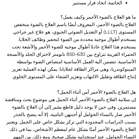
الخاتمة: اتخاذ قرار مستنير
ما هو العلاج بالضوء الأحمر وكيف يعمل؟
العلاج بالضوء الأحمر، المعروف أيضًا باسم العلاج بالضوء منخفض
المستوى (LLLT) أو التعديل الضوئي الحيوي، هو علاج غير جراحي
يستخدم أطوال موجية محددة من الضوء لتحفيز وظائف الخلايا.
يستخدم هذا العلاج عادةً أطوال موجية للضوء الأحمر والأشعة تحت
الحمراء القريبة تتراوح بين 630-850 نانومتر لاختراق الجلد والأنسجة
الأساسية. تتضمن آلية العمل الأساسية امتصاص الضوء بواسطة
الميتوكوندريا، وهي مراكز الطاقة لخلايانا. يمكن لهذه العملية تعزيز
إنتاج الطاقة وتقليل الالتهاب وتعزيز الشفاء على المستوى الخلوي.
هل العلاج بالضوء الأحمر آمن أثناء الحمل؟
إن سلامة العلاج بالضوء الأحمر أثناء الحمل هي موضوع بحث ومناقشة
مستمرين. وفي حين لا يوجد دليل قاطع يشير إلى أن العلاج بالضوء
الأحمر ضار بالنساء الحوامل أو أجنتهن النامية، إلا أنه ينصح بالحذر
بسبب الدراسات المحدودة التي تركز بشكل خاص على الحمل. ويعتبر
العلاج بالضوء الأحمر آمنًا بشكل عام لمعظم الأشخاص، بما في ذلك
النساء الحوامل، عند استخدامه بشكل صحيح. ومع ذلك، من المهم