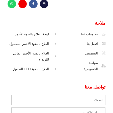
ا
ف
ظ
و
ن
ي
ر
ا
س
س
ف
ت
ت
ب
ه
س
ج
و
ا
ا
ر
ك
م
ب
ملاحة
ا
-
م
f
معلومات عنا
لوحة العلاج بالضوء الأحمر
اتصل بنا
العلاج بالضوء الأحمر المحمول
التخصيص
العلاج بالضوء الأحمر القابل
للارتداء
سياسة
الخصوصية
العلاج بالضوء LED للتجميل
تواصل معنا
اسم
بريد