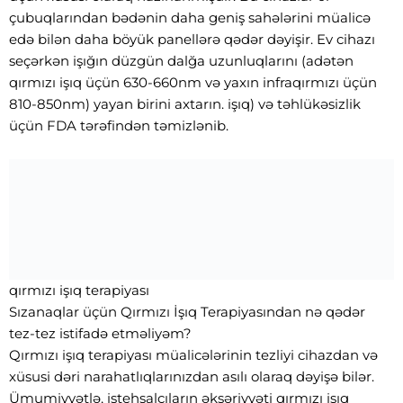
çubuqlarından bədənin daha geniş sahələrini müalicə
edə bilən daha böyük panellərə qədər dəyişir. Ev cihazı
seçərkən işığın düzgün dalğa uzunluqlarını (adətən
qırmızı işıq üçün 630-660nm və yaxın infraqırmızı üçün
810-850nm) yayan birini axtarın. işıq) və təhlükəsizlik
üçün FDA tərəfindən təmizlənib.
qırmızı işıq terapiyası
Sızanaqlar üçün Qırmızı İşıq Terapiyasından nə qədər
tez-tez istifadə etməliyəm?
Qırmızı işıq terapiyası müalicələrinin tezliyi cihazdan və
xüsusi dəri narahatlıqlarınızdan asılı olaraq dəyişə bilər.
Ümumiyyətlə, istehsalçıların əksəriyyəti qırmızı işıq