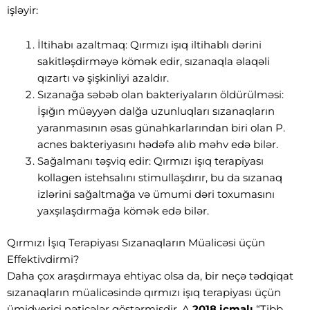
işləyir:
İltihabı azaltmaq: Qırmızı işıq iltihablı dərini
sakitləşdirməyə kömək edir, sızanaqla əlaqəli
qızartı və şişkinliyi azaldır.
Sızanağa səbəb olan bakteriyaların öldürülməsi:
İşığın müəyyən dalğa uzunluqları sızanaqların
yaranmasının əsas günahkarlarından biri olan P.
acnes bakteriyasını hədəfə alıb məhv edə bilər.
Sağalmanı təşviq edir: Qırmızı işıq terapiyası
kollagen istehsalını stimullaşdırır, bu da sızanaq
izlərini sağaltmağa və ümumi dəri toxumasını
yaxşılaşdırmağa kömək edə bilər.
Qırmızı İşıq Terapiyası Sızanaqların Müalicəsi üçün
Effektivdirmi?
Daha çox araşdırmaya ehtiyac olsa da, bir neçə tədqiqat
sızanaqların müalicəsində qırmızı işıq terapiyası üçün
ümidverici nəticələr göstərmişdir. A
2018 icmalı
“Tibb