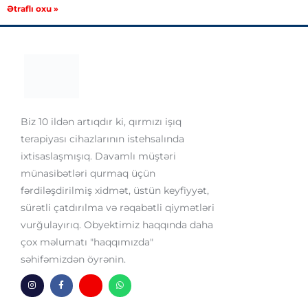
Ətraflı oxu »
Biz 10 ildən artıqdır ki, qırmızı işıq
terapiyası cihazlarının istehsalında
ixtisaslaşmışıq. Davamlı müştəri
münasibətləri qurmaq üçün
fərdiləşdirilmiş xidmət, üstün keyfiyyət,
sürətli çatdırılma və rəqabətli qiymətləri
vurğulayırıq. Obyektimiz haqqında daha
çox məlumatı "haqqımızda"
səhifəmizdən öyrənin.
I
F
H
W
n
a
m
h
s
c
-
a