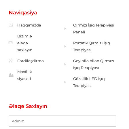
t
e
z
t
a
b
ə
s
g
o
r
a
Naviqasiya
r
o
f
p
a
k
p
m
-
f
Haqqımızda
Qırmızı İşıq Terapiyası
Paneli
Bizimlə
əlaqə
Portativ Qırmızı İşıq
saxlayın
Terapiyası
Fərdiləşdirmə
Geyinilə bilən Qırmızı
İşıq Terapiyası
Məxfilik
siyasəti
Gözəllik LED İşıq
Terapiyası
Əlaqə Saxlayın
ad