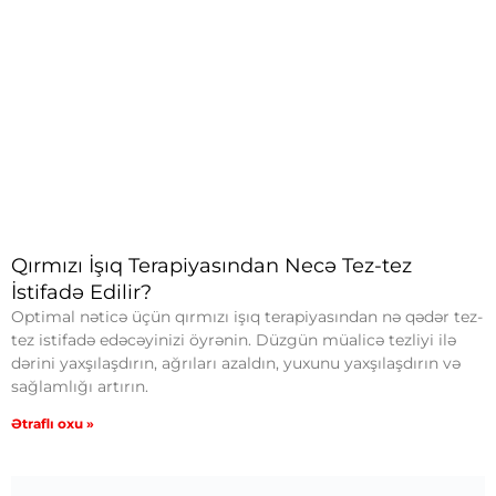
Qırmızı İşıq Terapiyasından Necə Tez-tez
İstifadə Edilir?
Optimal nəticə üçün qırmızı işıq terapiyasından nə qədər tez-
tez istifadə edəcəyinizi öyrənin. Düzgün müalicə tezliyi ilə
dərini yaxşılaşdırın, ağrıları azaldın, yuxunu yaxşılaşdırın və
sağlamlığı artırın.
Ətraflı oxu »