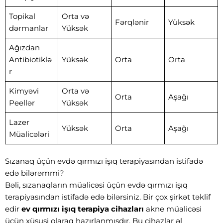
Topikal
Orta və
Fərqlənir
Yüksək
dərmanlar
Yüksək
Ağızdan
Antibiotiklə
Yüksək
Orta
Orta
r
Kimyəvi
Orta və
Orta
Aşağı
Peellər
Yüksək
Lazer
Yüksək
Orta
Aşağı
Müalicələri
Sızanaq üçün evdə qırmızı işıq terapiyasından istifadə
edə bilərəmmi?
Bəli, sızanaqların müalicəsi üçün evdə qırmızı işıq
terapiyasından istifadə edə bilərsiniz. Bir çox şirkət təklif
edir
ev qırmızı işıq terapiya cihazları
akne müalicəsi
üçün xüsusi olaraq hazırlanmışdır. Bu cihazlar əl