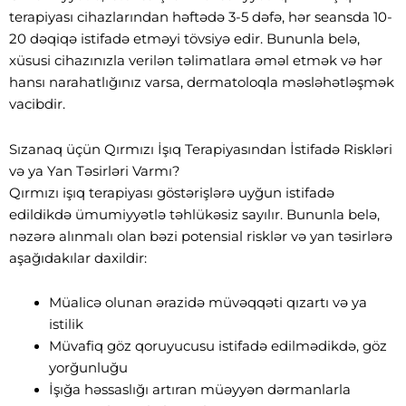
terapiyası cihazlarından həftədə 3-5 dəfə, hər seansda 10-
20 dəqiqə istifadə etməyi tövsiyə edir. Bununla belə,
xüsusi cihazınızla verilən təlimatlara əməl etmək və hər
hansı narahatlığınız varsa, dermatoloqla məsləhətləşmək
vacibdir.
Sızanaq üçün Qırmızı İşıq Terapiyasından İstifadə Riskləri
və ya Yan Təsirləri Varmı?
Qırmızı işıq terapiyası göstərişlərə uyğun istifadə
edildikdə ümumiyyətlə təhlükəsiz sayılır. Bununla belə,
nəzərə alınmalı olan bəzi potensial risklər və yan təsirlərə
aşağıdakılar daxildir:
Müalicə olunan ərazidə müvəqqəti qızartı və ya
istilik
Müvafiq göz qoruyucusu istifadə edilmədikdə, göz
yorğunluğu
İşığa həssaslığı artıran müəyyən dərmanlarla