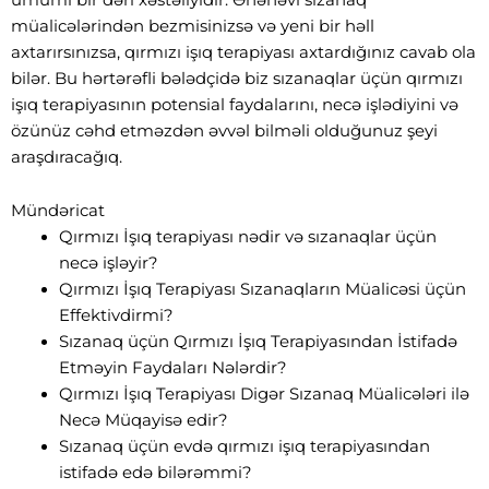
müalicələrindən bezmisinizsə və yeni bir həll
axtarırsınızsa, qırmızı işıq terapiyası axtardığınız cavab ola
bilər. Bu hərtərəfli bələdçidə biz sızanaqlar üçün qırmızı
işıq terapiyasının potensial faydalarını, necə işlədiyini və
özünüz cəhd etməzdən əvvəl bilməli olduğunuz şeyi
araşdıracağıq.
Mündəricat
Qırmızı İşıq terapiyası nədir və sızanaqlar üçün
necə işləyir?
Qırmızı İşıq Terapiyası Sızanaqların Müalicəsi üçün
Effektivdirmi?
Sızanaq üçün Qırmızı İşıq Terapiyasından İstifadə
Etməyin Faydaları Nələrdir?
Qırmızı İşıq Terapiyası Digər Sızanaq Müalicələri ilə
Necə Müqayisə edir?
Sızanaq üçün evdə qırmızı işıq terapiyasından
istifadə edə bilərəmmi?