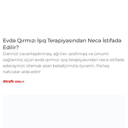
Evdə Qırmızı İşıq Terapiyasından Necə İstifadə
Edilir?
Dərinizi cavanlaşdırmaq, ağrıları azaltmaq və ümumi
sağlamlıq üçün evdə qırmızı işıq terapiyasından necə istifadə
edəcəyinizi izləmək asan bələdçimizlə öyrənin. Parlaq
nəticələr əldə edin!
Ətraflı oxu »