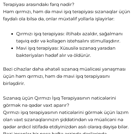
Terapiyası arasındakı fərq nədir?
Həm qırmızı, həm də mavi işıq terapiyası sızanaqlar üçün
faydalı ola bilsə də, onlar müxtəlif yollarla işləyirlər:
Qırmızı işıq terapiyası: iltihabı azaldır, sağalmanı
təşviq edir və kollagen istehsalını stimullaşdırır.
Mavi işıq terapiyası: Xüsusilə sızanaq yaradan
bakteriyaları hədəf alır və öldürür.
Bəzi cihazlar daha əhatəli sızanaq müalicəsi yanaşması
üçün həm qırmızı, həm də mavi işıq terapiyasını
birləşdirir.
Sızanaq üçün Qırmızı İşıq Terapiyasının nəticələrini
görmək nə qədər vaxt aparır?
Qırmızı işıq terapiyasının nəticələrini görmək üçün lazım
olan vaxt sızanaqlarınızın şiddətindən və müalicəni nə
qədər ardıcıl istifadə etdiyinizdən asılı olaraq dəyişə bilər.