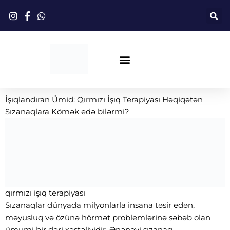
Məzmuna
keçin
Qırmızı İşıq Terapiyası
İşıqlandıran Ümid: Qırmızı İşıq Terapiyası Həqiqətən
Sızanaqlara Kömək edə bilərmi?
qırmızı işıq terapiyası
Sızanaqlar dünyada milyonlarla insana təsir edən,
məyusluq və özünə hörmət problemlərinə səbəb olan
ümumi bir dəri xəstəliyidir. Ənənəvi sızanaq