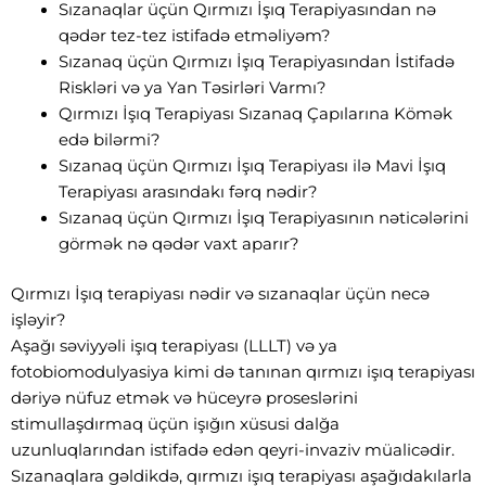
Sızanaqlar üçün Qırmızı İşıq Terapiyasından nə
qədər tez-tez istifadə etməliyəm?
Sızanaq üçün Qırmızı İşıq Terapiyasından İstifadə
Riskləri və ya Yan Təsirləri Varmı?
Qırmızı İşıq Terapiyası Sızanaq Çapılarına Kömək
edə bilərmi?
Sızanaq üçün Qırmızı İşıq Terapiyası ilə Mavi İşıq
Terapiyası arasındakı fərq nədir?
Sızanaq üçün Qırmızı İşıq Terapiyasının nəticələrini
görmək nə qədər vaxt aparır?
Qırmızı İşıq terapiyası nədir və sızanaqlar üçün necə
işləyir?
Aşağı səviyyəli işıq terapiyası (LLLT) və ya
fotobiomodulyasiya kimi də tanınan qırmızı işıq terapiyası
dəriyə nüfuz etmək və hüceyrə proseslərini
stimullaşdırmaq üçün işığın xüsusi dalğa
uzunluqlarından istifadə edən qeyri-invaziv müalicədir.
Sızanaqlara gəldikdə, qırmızı işıq terapiyası aşağıdakılarla