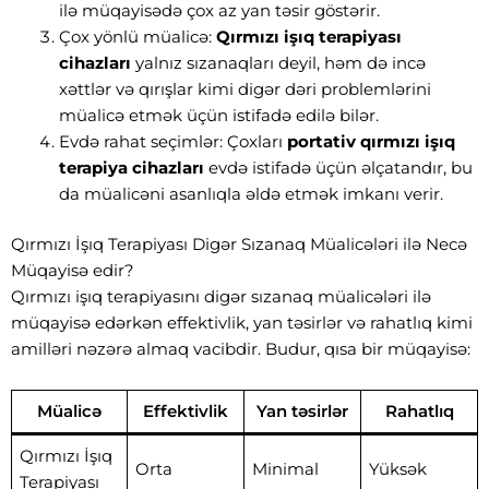
ilə müqayisədə çox az yan təsir göstərir.
Çox yönlü müalicə:
Qırmızı işıq terapiyası
cihazları
yalnız sızanaqları deyil, həm də incə
xəttlər və qırışlar kimi digər dəri problemlərini
müalicə etmək üçün istifadə edilə bilər.
Evdə rahat seçimlər: Çoxları
portativ qırmızı işıq
terapiya cihazları
evdə istifadə üçün əlçatandır, bu
da müalicəni asanlıqla əldə etmək imkanı verir.
Qırmızı İşıq Terapiyası Digər Sızanaq Müalicələri ilə Necə
Müqayisə edir?
Qırmızı işıq terapiyasını digər sızanaq müalicələri ilə
müqayisə edərkən effektivlik, yan təsirlər və rahatlıq kimi
amilləri nəzərə almaq vacibdir. Budur, qısa bir müqayisə:
Müalicə
Effektivlik
Yan təsirlər
Rahatlıq
Qırmızı İşıq
Orta
Minimal
Yüksək
Terapiyası