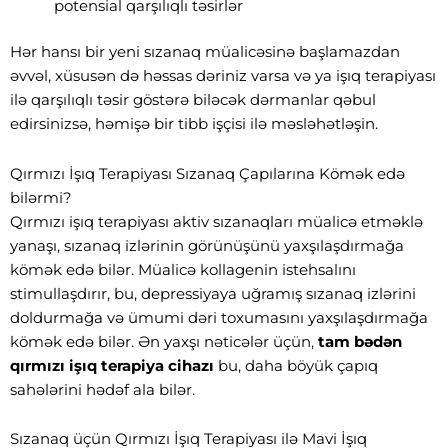
potensial qarşılıqlı təsirlər
Hər hansı bir yeni sızanaq müalicəsinə başlamazdan
əvvəl, xüsusən də həssas dəriniz varsa və ya işıq terapiyası
ilə qarşılıqlı təsir göstərə biləcək dərmanlar qəbul
edirsinizsə, həmişə bir tibb işçisi ilə məsləhətləşin.
Qırmızı İşıq Terapiyası Sızanaq Çapılarına Kömək edə
bilərmi?
Qırmızı işıq terapiyası aktiv sızanaqları müalicə etməklə
yanaşı, sızanaq izlərinin görünüşünü yaxşılaşdırmağa
kömək edə bilər. Müalicə kollagenin istehsalını
stimullaşdırır, bu, depressiyaya uğramış sızanaq izlərini
doldurmağa və ümumi dəri toxumasını yaxşılaşdırmağa
kömək edə bilər. Ən yaxşı nəticələr üçün,
tam bədən
qırmızı işıq terapiya cihazı
bu, daha böyük çapıq
sahələrini hədəf ala bilər.
Sızanaq üçün Qırmızı İşıq Terapiyası ilə Mavi İşıq