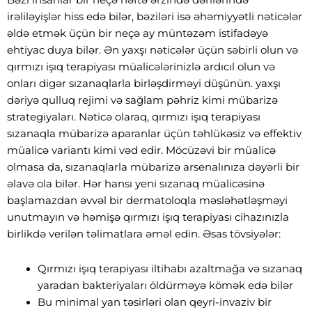
Bəzi insanlar bir neçə həftə ərzində dərilərində
irəliləyişlər hiss edə bilər, bəziləri isə əhəmiyyətli nəticələr
əldə etmək üçün bir neçə ay müntəzəm istifadəyə
ehtiyac duya bilər. Ən yaxşı nəticələr üçün səbirli olun və
qırmızı işıq terapiyası müalicələrinizlə ardıcıl olun və
onları digər sızanaqlarla birləşdirməyi düşünün. yaxşı
dəriyə qulluq rejimi və sağlam pəhriz kimi mübarizə
strategiyaları. Nəticə olaraq, qırmızı işıq terapiyası
sızanaqla mübarizə aparanlar üçün təhlükəsiz və effektiv
müalicə variantı kimi vəd edir. Möcüzəvi bir müalicə
olmasa da, sızanaqlarla mübarizə arsenalınıza dəyərli bir
əlavə ola bilər. Hər hansı yeni sızanaq müalicəsinə
başlamazdan əvvəl bir dermatoloqla məsləhətləşməyi
unutmayın və həmişə qırmızı işıq terapiyası cihazınızla
birlikdə verilən təlimatlara əməl edin. Əsas tövsiyələr:
Qırmızı işıq terapiyası iltihabı azaltmağa və sızanaq
yaradan bakteriyaları öldürməyə kömək edə bilər
Bu minimal yan təsirləri olan qeyri-invaziv bir