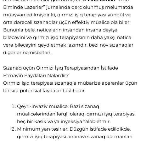
Elmində Lazerlər” jurnalında dərc olunmuş məlumatda
müəyyən edilmişdir ki, qırmızı işıq terapiyası yüngül və
orta dərəcəli sızanaqlar üçün effektiv müalicə ola bilər.
Bununla belə, nəticələrin insandan insana dəyişə
biləcəyini və qırmızı işıq terapiyasının daha yaxşı nəticə
verə biləcəyini qeyd etmək lazımdır. bəzi növ sızanaqlar
digərlərinə nisbətən.
Sızanaq üçün Qırmızı İşıq Terapiyasından İstifadə
Etməyin Faydaları Nələrdir?
Qırmızı işıq terapiyası sızanaqla mübarizə aparanlar üçün
bir sıra potensial faydalar təklif edir:
Qeyri-invaziv müalicə: Bəzi sızanaq
müalicələrindən fərqli olaraq, qırmızı işıq terapiyası
heç bir kəsik və ya inyeksiya tələb etmir.
Minimum yan təsirlər: Düzgün istifadə edildikdə,
qırmızı işıq terapiyası ənənəvi sızanaq dərmanları