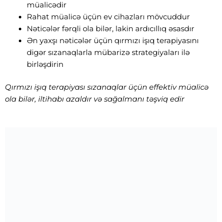
müalicədir
Rahat müalicə üçün ev cihazları mövcuddur
Nəticələr fərqli ola bilər, lakin ardıcıllıq əsasdır
Ən yaxşı nəticələr üçün qırmızı işıq terapiyasını
digər sızanaqlarla mübarizə strategiyaları ilə
birləşdirin
Qırmızı işıq terapiyası sızanaqlar üçün effektiv müalicə
ola bilər, iltihabı azaldır və sağalmanı təşviq edir