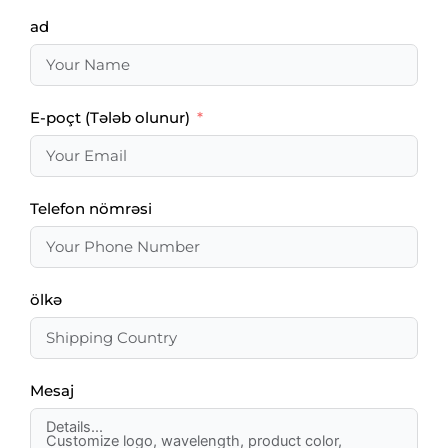
ad
E-poçt (Tələb olunur)
Telefon nömrəsi
ölkə
Mesaj