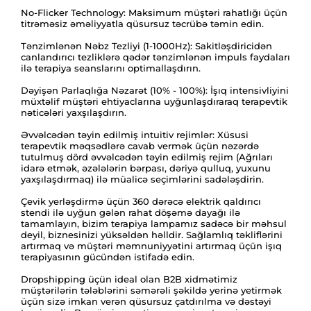
No-Flicker Technology: Maksimum müştəri rahatlığı üçün
titrəməsiz əməliyyatla qüsursuz təcrübə təmin edin.
Tənzimlənən Nəbz Tezliyi (1-1000Hz): Sakitləşdiricidən
canlandırıcı tezliklərə qədər tənzimlənən impuls faydaları
ilə terapiya seanslarını optimallaşdırın.
Dəyişən Parlaqlığa Nəzarət (10% - 100%): İşıq intensivliyini
müxtəlif müştəri ehtiyaclarına uyğunlaşdıraraq terapevtik
nəticələri yaxşılaşdırın.
Əvvəlcədən təyin edilmiş intuitiv rejimlər: Xüsusi
terapevtik məqsədlərə cavab vermək üçün nəzərdə
tutulmuş dörd əvvəlcədən təyin edilmiş rejim (Ağrıları
idarə etmək, əzələlərin bərpası, dəriyə qulluq, yuxunu
yaxşılaşdırmaq) ilə müalicə seçimlərini sadələşdirin.
Çevik yerləşdirmə üçün 360 dərəcə elektrik qaldırıcı
stendi ilə uyğun gələn rahat döşəmə dayağı ilə
tamamlayın, bizim terapiya lampamız sadəcə bir məhsul
deyil, biznesinizi yüksəldən həlldir. Sağlamlıq təkliflərini
artırmaq və müştəri məmnuniyyətini artırmaq üçün işıq
terapiyasının gücündən istifadə edin.
Dropshipping üçün ideal olan B2B xidmətimiz
müştərilərin tələblərini səmərəli şəkildə yerinə yetirmək
üçün sizə imkan verən qüsursuz çatdırılma və dəstəyi