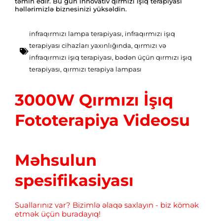
təmin edir. Bu gün innovativ qırmızı işıq terapiyası
həllərimizlə biznesinizi yüksəldin.
infraqırmızı lampa terapiyası, infraqırmızı işıq
terapiyası cihazları yaxınlığında, qırmızı və
infraqırmızı işıq terapiyası, bədən üçün qırmızı işıq
terapiyası, qırmızı terapiya lampası
3000W Qırmızı İşıq
Fototerapiya Videosu
Məhsulun
spesifikasiyası
Suallarınız var? Bizimlə əlaqə saxlayın - biz kömək
etmək üçün buradayıq!