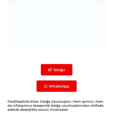
Sorğu
WhatsApp
Fərdiləşdirilə bilən Dalğa Uzunluqları: Həm qırmızı, həm
də infraqırmızı terapevtik dalğa uzunluqlarından istifadə
edərək dəqiqliklə xüsusi müalicələr.