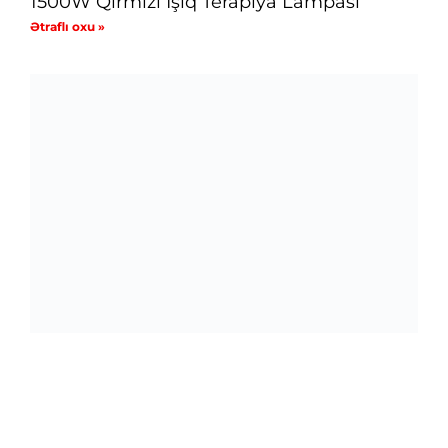
1500W Qırmızı İşıq Terapiya Lampası
Ətraflı oxu »