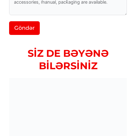
Göndər
SİZ DE BƏYƏNƏ
BİLƏRSİNİZ