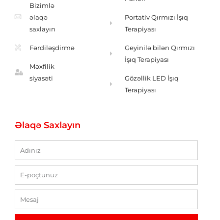
Bizimlə
əlaqə
Portativ Qırmızı İşıq
saxlayın
Terapiyası
Fərdiləşdirmə
Geyinilə bilən Qırmızı
İşıq Terapiyası
Məxfilik
siyasəti
Gözəllik LED İşıq
Terapiyası
Əlaqə Saxlayın
ad
E-
poçt
Mesaj