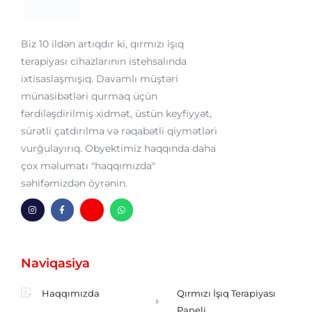
Biz 10 ildən artıqdır ki, qırmızı işıq
terapiyası cihazlarının istehsalında
ixtisaslaşmışıq. Davamlı müştəri
münasibətləri qurmaq üçün
fərdiləşdirilmiş xidmət, üstün keyfiyyət,
sürətli çatdırılma və rəqabətli qiymətləri
vurğulayırıq. Obyektimiz haqqında daha
çox məlumatı "haqqımızda"
səhifəmizdən öyrənin.
I
F
H
W
n
a
m
h
s
c
-
a
t
e
z
t
a
b
ə
s
g
o
r
a
Naviqasiya
r
o
f
p
a
k
p
m
-
f
Haqqımızda
Qırmızı İşıq Terapiyası
Paneli