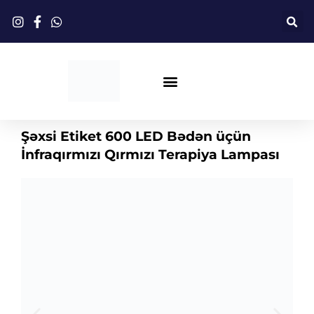
Məzmuna
keçin
Qırmızı İşıq Terapiyası
Şəxsi Etiket 600 LED Bədən üçün
İnfraqırmızı Qırmızı Terapiya Lampası