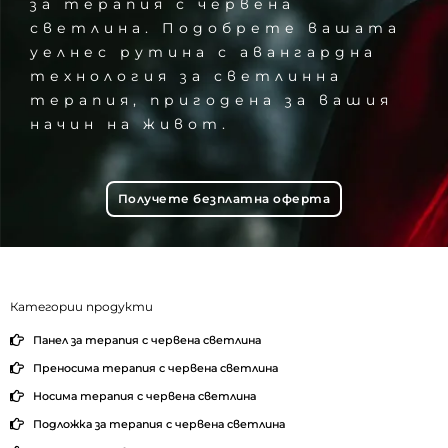
за терапия с червена
светлина. Подобрете вашата
уелнес рутина с авангардна
технология за светлинна
терапия, пригодена за вашия
начин на живот.
Получете безплатна оферта
Категории продукти
Панел за терапия с червена светлина
Преносима терапия с червена светлина
Носима терапия с червена светлина
Подложка за терапия с червена светлина