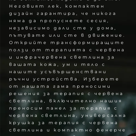
Неговият лек, компактен
дизайн гарантира, че никога
няма да пропуснете сесия,
независимо дали сте у дома,
пътувате или сте в движение.
Открийте трансформиращите
ползи от терапията с червена
и инфрачервена светлина за
вашата кожа, ум и тяло с
нашите усъвършенствани
ръчни устройства. Изберете
от нашата гама преносими
решения за терапия с червена
светлина, включително нашия
преносим панел за терапия с
червена светлина, универсална
крушка за терапия с червена
светлина и компактно фенерче