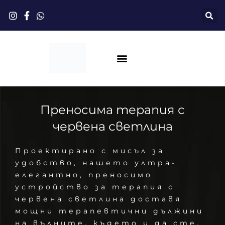
Преминете
към
съдържанието
Терапия С Червена Светлина
Преносима терапия с
червена светлина
Проектирано с мисъл за
удобство, нашето ултра-
елегантно, преносимо
устройство за терапия с
червена светлина доставя
мощни терапевтични дължини
на вълните, където и да сте.