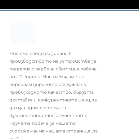
Ние сме специализирани в
производството на устройства за
терапия с червена светлина повече
от 10 години. Ние наблягаме на
персонализираното обслужване,
превъзходното качество, бързата
доставка и конкурентните цени, за
да изградим постоянни
взаимоотношения с клиентите.
Научете повече за нашето
съоръжение на нашата страница „за
нас“.