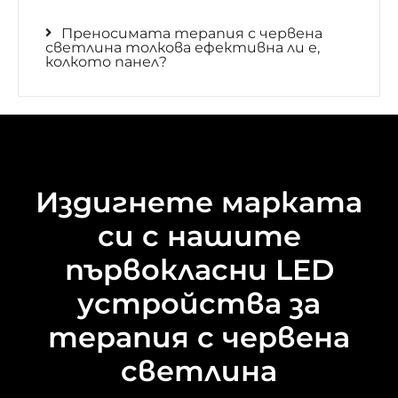
Преносимата терапия с червена
светлина толкова ефективна ли е,
колкото панел?
Издигнете марката
си с нашите
първокласни LED
устройства за
терапия с червена
светлина