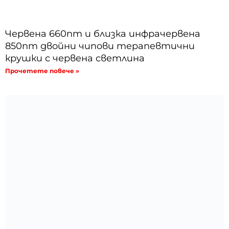
Червена 660nm и близка инфрачервена
850nm двойни чипови терапевтични
крушки с червена светлина
Прочетете повече »