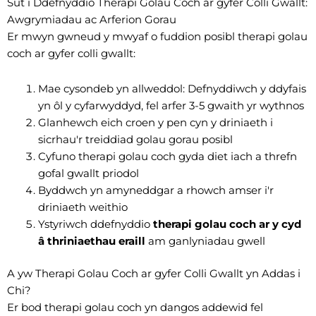
Sut i Ddefnyddio Therapi Golau Coch ar gyfer Colli Gwallt:
Awgrymiadau ac Arferion Gorau
Er mwyn gwneud y mwyaf o fuddion posibl therapi golau
coch ar gyfer colli gwallt:
Mae cysondeb yn allweddol: Defnyddiwch y ddyfais
yn ôl y cyfarwyddyd, fel arfer 3-5 gwaith yr wythnos
Glanhewch eich croen y pen cyn y driniaeth i
sicrhau'r treiddiad golau gorau posibl
Cyfuno therapi golau coch gyda diet iach a threfn
gofal gwallt priodol
Byddwch yn amyneddgar a rhowch amser i'r
driniaeth weithio
Ystyriwch ddefnyddio
therapi golau coch ar y cyd
â thriniaethau eraill
am ganlyniadau gwell
A yw Therapi Golau Coch ar gyfer Colli Gwallt yn Addas i
Chi?
Er bod therapi golau coch yn dangos addewid fel