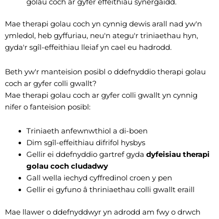
golau coch ar gyfer effeithiau synergaidd.
Mae therapi golau coch yn cynnig dewis arall nad yw'n
ymledol, heb gyffuriau, neu'n ategu'r triniaethau hyn,
gyda'r sgîl-effeithiau lleiaf yn cael eu hadrodd.
Beth yw'r manteision posibl o ddefnyddio therapi golau
coch ar gyfer colli gwallt?
Mae therapi golau coch ar gyfer colli gwallt yn cynnig
nifer o fanteision posibl:
Triniaeth anfewnwthiol a di-boen
Dim sgîl-effeithiau difrifol hysbys
Gellir ei ddefnyddio gartref gyda
dyfeisiau therapi
golau coch cludadwy
Gall wella iechyd cyffredinol croen y pen
Gellir ei gyfuno â thriniaethau colli gwallt eraill
Mae llawer o ddefnyddwyr yn adrodd am fwy o drwch