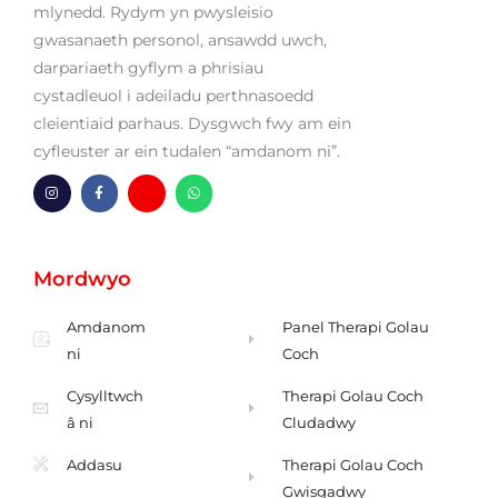
mlynedd. Rydym yn pwysleisio
gwasanaeth personol, ansawdd uwch,
darpariaeth gyflym a phrisiau
cystadleuol i adeiladu perthnasoedd
cleientiaid parhaus. Dysgwch fwy am ein
cyfleuster ar ein tudalen “amdanom ni”.
I
F
H
W
n
a
m
h
s
c
-
a
t
e
a
t
a
b
m
s
g
o
l
a
Mordwyo
r
o
e
p
a
k
n
p
m
-
f
Amdanom
Panel Therapi Golau
ni
Coch
Cysylltwch
Therapi Golau Coch
â ni
Cludadwy
Addasu
Therapi Golau Coch
Gwisgadwy