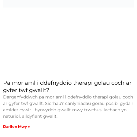
Pa mor aml i ddefnyddio therapi golau coch ar
gyfer twf gwallt?
Darganfyddwch pa mor aml i ddefnyddio therapi golau coch
ar gyfer twf gwallt. Sicrhau'r canlyniadau gorau posibl gyda'r
amlder cywir i hyrwyddo gwallt mwy trwchus, iachach yn
naturiol, aildyfiant gwallt.
Darllen Mwy »