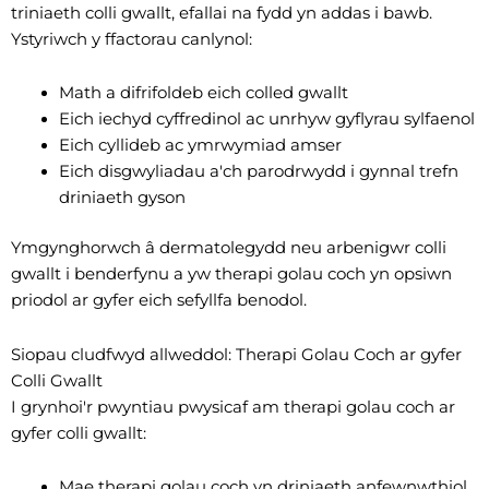
triniaeth colli gwallt, efallai na fydd yn addas i bawb.
Ystyriwch y ffactorau canlynol:
Math a difrifoldeb eich colled gwallt
Eich iechyd cyffredinol ac unrhyw gyflyrau sylfaenol
Eich cyllideb ac ymrwymiad amser
Eich disgwyliadau a'ch parodrwydd i gynnal trefn
driniaeth gyson
Ymgynghorwch â dermatolegydd neu arbenigwr colli
gwallt i benderfynu a yw therapi golau coch yn opsiwn
priodol ar gyfer eich sefyllfa benodol.
Siopau cludfwyd allweddol: Therapi Golau Coch ar gyfer
Colli Gwallt
I grynhoi'r pwyntiau pwysicaf am therapi golau coch ar
gyfer colli gwallt:
Mae therapi golau coch yn driniaeth anfewnwthiol