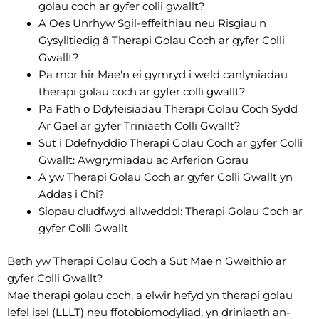
golau coch ar gyfer colli gwallt?
A Oes Unrhyw Sgil-effeithiau neu Risgiau'n
Gysylltiedig â Therapi Golau Coch ar gyfer Colli
Gwallt?
Pa mor hir Mae'n ei gymryd i weld canlyniadau
therapi golau coch ar gyfer colli gwallt?
Pa Fath o Ddyfeisiadau Therapi Golau Coch Sydd
Ar Gael ar gyfer Triniaeth Colli Gwallt?
Sut i Ddefnyddio Therapi Golau Coch ar gyfer Colli
Gwallt: Awgrymiadau ac Arferion Gorau
A yw Therapi Golau Coch ar gyfer Colli Gwallt yn
Addas i Chi?
Siopau cludfwyd allweddol: Therapi Golau Coch ar
gyfer Colli Gwallt
Beth yw Therapi Golau Coch a Sut Mae'n Gweithio ar
gyfer Colli Gwallt?
Mae therapi golau coch, a elwir hefyd yn therapi golau
lefel isel (LLLT) neu ffotobiomodyliad, yn driniaeth an-