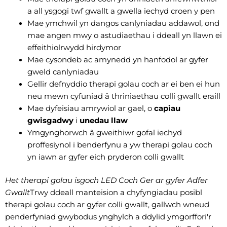
a all ysgogi twf gwallt a gwella iechyd croen y pen
Mae ymchwil yn dangos canlyniadau addawol, ond
mae angen mwy o astudiaethau i ddeall yn llawn ei
effeithiolrwydd hirdymor
Mae cysondeb ac amynedd yn hanfodol ar gyfer
gweld canlyniadau
Gellir defnyddio therapi golau coch ar ei ben ei hun
neu mewn cyfuniad â thriniaethau colli gwallt eraill
Mae dyfeisiau amrywiol ar gael, o
capiau
gwisgadwy
i
unedau llaw
Ymgynghorwch â gweithiwr gofal iechyd
proffesiynol i benderfynu a yw therapi golau coch
yn iawn ar gyfer eich pryderon colli gwallt
Het therapi golau isgoch LED Coch Ger ar gyfer Adfer
Gwallt
Trwy ddeall manteision a chyfyngiadau posibl
therapi golau coch ar gyfer colli gwallt, gallwch wneud
penderfyniad gwybodus ynghylch a ddylid ymgorffori'r