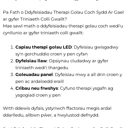
Pa Fath o Ddyfeisiadau Therapi Golau Coch Sydd Ar Gael
ar gyfer Triniaeth Colli Gwallt?
Mae sawl math o ddyfeisiadau therapi golau coch wedi'u
cynllunio ar gyfer triniaeth colli gwallt:
Capiau therapi golau LED
: Dyfeisiau gwisgadwy
sy'n gorchuddio croen y pen cyfan
Dyfeisiau llaw
: Opsiynau cludadwy ar gyfer
triniaeth wedi'i thargedu
Goleuadau panel
: Dyfeisiau mwy a all drin croen y
pen ac ardaloedd eraill
Cribau neu frwshys
: Cyfuno therapi ysgafn ag
ysgogiad croen y pen
Wrth ddewis dyfais, ystyriwch ffactorau megis ardal
ddarlledu, allbwn pŵer, a hwylustod defnydd.