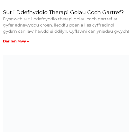
Sut i Ddefnyddio Therapi Golau Coch Gartref?
Dysgwch sut i ddefnyddio therapi golau coch gartref ar
gyfer adnewyddu croen, lleddfu poen a lles cyffredinol
gyda'n canllaw hawdd ei ddilyn. Cyflawni canlyniadau gwych!
Darllen Mwy »