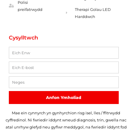
Polisi
preifatrwydd
Therapi Golau LED
Harddwch
Cysylltwch
Enw
Ebost
Neges
Anfon Ymholiad
Mae ein cynnyrch yn gynhyrchion risg isel, lles / ffitrwydd
cyffredinol. Ni fwriedir iddynt wneud diagnosis, trin, gwella nac
atal unrhyw glefyd neu gyflwr meddygol, na fwriedir iddynt fod