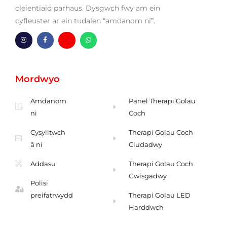
cleientiaid parhaus. Dysgwch fwy am ein
cyfleuster ar ein tudalen “amdanom ni”.
I
F
H
W
n
a
m
h
s
c
-
a
t
e
a
t
a
b
m
s
g
o
l
a
Mordwyo
r
o
e
p
a
k
n
p
m
-
f
Amdanom
Panel Therapi Golau
ni
Coch
Cysylltwch
Therapi Golau Coch
â ni
Cludadwy
Addasu
Therapi Golau Coch
Gwisgadwy
Polisi
preifatrwydd
Therapi Golau LED
Harddwch