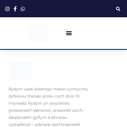
Neidio
i'r
cynnwys
Therapi Golau Coch
Rydym wedi arbenigo mewn cynhyrchu
dyfeisiau therapi golau coch dros 10
mlynedd. Rydym yn pwysleisio
gwasanaeth personol, ansawdd uwch,
darpariaeth gyflym a phrisiau
cystadleuol i adeiladu perthnasoedd