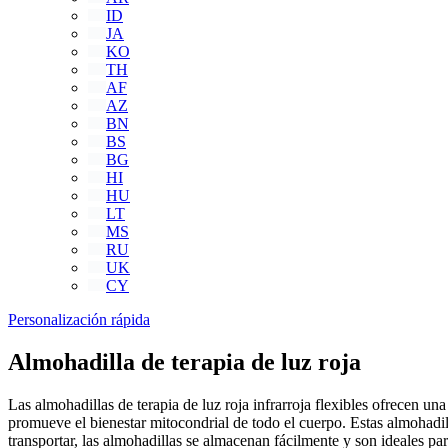
ID
JA
KO
TH
AF
AZ
BN
BS
BG
HI
HU
LT
MS
RU
UK
CY
Personalización rápida
Almohadilla de terapia de luz roja
Las almohadillas de terapia de luz roja infrarroja flexibles ofrecen u
promueve el bienestar mitocondrial de todo el cuerpo. Estas almohadill
transportar, las almohadillas se almacenan fácilmente y son ideales par