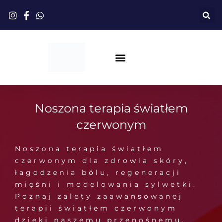
Przejdź
do
treści
Terapia Światłem Czerwonym
Noszona terapia światłem
czerwonym
Noszona terapia światłem
czerwonym dla zdrowia skóry,
łagodzenia bólu, regeneracji
mięśni i modelowania sylwetki.
Poznaj zalety zaawansowanej
terapii światłem czerwonym
dzięki naszemu przenośnemu,