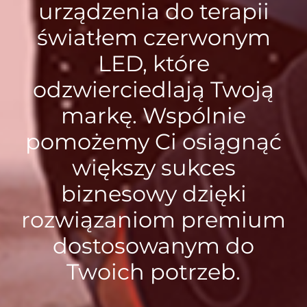
urządzenia do terapii
światłem czerwonym
LED, które
odzwierciedlają Twoją
markę. Wspólnie
pomożemy Ci osiągnąć
większy sukces
biznesowy dzięki
rozwiązaniom premium
dostosowanym do
Twoich potrzeb.