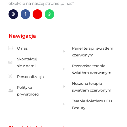
obiekcie na naszej stronie „o nas”.
I
F
H
W
n
a
m
h
s
c
-
a
t
e
k
t
a
b
o
s
g
o
p
A
Nawigacja
r
o
e
p
a
k
r
p
m
-
t
f
a
O nas
Panel terapii światłem
czerwonym
Skontaktuj
się z nami
Przenośna terapia
światłem czerwonym
Personalizacja
Noszona terapia
Polityka
światłem czerwonym
prywatności
Terapia światłem LED
Beauty