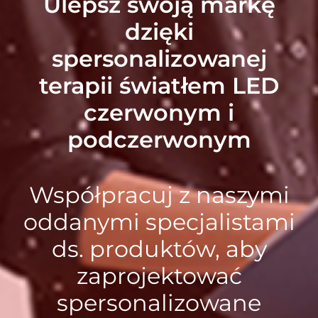
Ulepsz swoją markę
dzięki
spersonalizowanej
terapii światłem LED
czerwonym i
podczerwonym
Współpracuj z naszymi
oddanymi specjalistami
ds. produktów, aby
zaprojektować
spersonalizowane