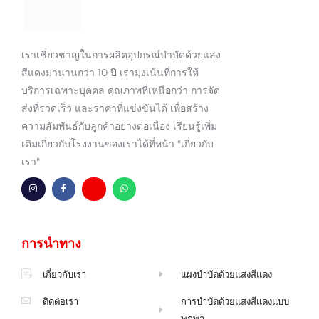
เราเชี่ยวชาญในการผลิตอุปกรณ์บำบัดด้วยแสง
สีแดงมานานกว่า 10 ปี เรามุ่งเน้นที่การให้
บริการเฉพาะบุคคล คุณภาพที่เหนือกว่า การจัด
ส่งที่รวดเร็ว และราคาที่แข่งขันได้ เพื่อสร้าง
ความสัมพันธ์กับลูกค้าอย่างต่อเนื่อง เรียนรู้เพิ่ม
เติมเกี่ยวกับโรงงานของเราได้ที่หน้า "เกี่ยวกับ
เรา"
อิ
เ
ซ
ว
น
ฟ
อ
อ
ส
ส
ง
ท
ต
บุ๊
จ
ส์
า
ค
ด
แ
แ
-
ห
อ
การนำทาง
ก
เ
ม
พ
ร
อ
า
พ์
ม
ฟ
ย
H
เกี่ยวกับเรา
แผงบำบัดด้วยแสงสีแดง
m
ติดต่อเรา
การบำบัดด้วยแสงสีแดงแบบ
พกพา