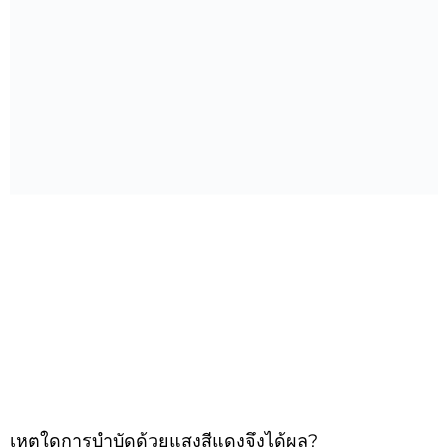
เหตุใดการบำบัดด้วยแสงสีแดงจึงได้ผล?