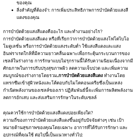
ของคุณ
สิ่งสำคัญที่ต้องจำ: การเพิ่มประสิทธิภาพการบำบัดด้วยแสงสี
แดงของคุณ
การบำบัดด้วยแสงสีแดงคืออะไร และทำงานอย่างไร?
การบำบัดด้วยแสงสีแดง หรือที่เรียกว่าการบำบัดด้วยแสงโฟโตไบโอ
โมดูเลชั่น หรือการบำบัดด้วยแสงระดับต่ำ ใช้แสงสีแดงและแสง
อินฟราเรดใกล้ที่มีความยาวคลื่นเฉพาะเพื่อกระตุ้นกระบวนการของ
เซลล์ในร่างกาย การรักษาแบบไม่รุกรานนี้ได้รับความนิยมเนื่องจากมี
ศักยภาพในการปรับปรุงสุขภาพผิว ลดความเจ็บปวด และเพิ่มความ
สมบูรณ์ของร่างกายโดยรวม
.
การบำบัดด้วยแสงสีแดง
ทำงานโดย
แทรกซึมเข้าสู่ผิวหนังและโต้ตอบกับไมโตคอนเดรียซึ่งเป็นแหล่ง
กำเนิดพลังงานของเซลล์ของเรา ปฏิสัมพันธ์นี้จะเพิ่มการผลิตพลังงาน
ลดการอักเสบ และส่งเสริมการรักษาในระดับเซลล์
คุณควรใช้การบำบัดด้วยแสงสีแดงบ่อยเพียงใด?
ความถี่ของการบำบัดด้วยแสงสีแดงขึ้นอยู่กับปัจจัยต่างๆ เช่น เป้า
หมายด้านสุขภาพของคุณโดยเฉพาะ อาการที่ได้รับการรักษา และ
อุปกรณ์ที่คุณใช้ ต่อไปนี้เป็นแนวทางทั่วไป: