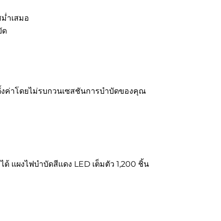
ะสม่ำเสมอ
ัด
รตั้งค่าโดยไม่รบกวนเซสชันการบำบัดของคุณ
ได้
แผงไฟบำบัดสีแดง LED เต็มตัว 1,200 ชิ้น