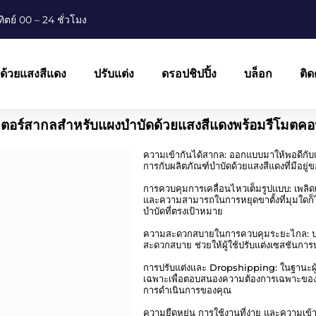
ทิตย์ 00 – 24 ชั่วโมง
ด้วยแสงสีแดง
ปรับแต่ง
ดรอปชิปปิ้ง
บล็อก
ติด
มอเตอร์สากลสำหรับแผงบำบัดด้วยแสงสีแดงพร้อมรีโมตค
ความเข้ากันได้สากล: ออกแบบมาให้พอดีกั
การกับผลิตภัณฑ์บำบัดด้วยแสงสีแดงที่มีอยู่ข
การควบคุมการเคลื่อนไหวเต็มรูปแบบ: เพลิ
และความสามารถในการหยุดขาตั้งที่มุมใดก็ได
บำบัดที่ตรงเป้าหมาย
ความสะดวกสบายในการควบคุมระยะไกล: ปรับ
สะดวกสบาย ช่วยให้ผู้ใช้ปรับแต่งเซสชันการ
การปรับแต่งและ Dropshipping: ในฐานะผู้
เฉพาะเพื่อตอบสนองความต้องการเฉพาะของค
การดำเนินการของคุณ
ความยืดหยุ่น การใช้งานที่ง่าย และความเข้