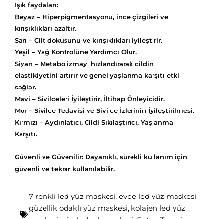
Işık faydaları:
Beyaz – Hiperpigmentasyonu, ince çizgileri ve
kırışıklıkları azaltır.
Sarı – Cilt dokusunu ve kırışıklıkları iyileştirir.
Yeşil – Yağ Kontrolüne Yardımcı Olur.
Siyan – Metabolizmayı hızlandırarak cildin
elastikiyetini artırır ve genel yaşlanma karşıtı etki
sağlar.
Mavi – Sivilceleri İyileştirir, İltihap Önleyicidir.
Mor – Sivilce Tedavisi ve Sivilce İzlerinin İyileştirilmesi.
Kırmızı – Aydınlatıcı, Cildi Sıkılaştırıcı, Yaşlanma
Karşıtı.
Güvenli ve Güvenilir: Dayanıklı, sürekli kullanım için
güvenli ve tekrar kullanılabilir.
7 renkli led yüz maskesi
,
evde led yüz maskesi
,
güzellik odaklı yüz maskesi
,
kolajen led yüz