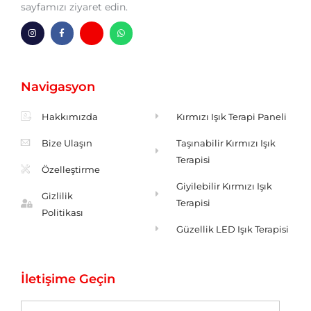
sayfamızı ziyaret edin.
I
F
H
W
n
a
m
h
s
c
-
a
t
e
z
t
a
b
a
s
g
o
r
a
Navigasyon
r
o
f
p
a
k
p
m
-
f
Hakkımızda
Kırmızı Işık Terapi Paneli
Bize Ulaşın
Taşınabilir Kırmızı Işık
Terapisi
Özelleştirme
Giyilebilir Kırmızı Işık
Gizlilik
Terapisi
Politikası
Güzellik LED Işık Terapisi
İletişime Geçin
İsim