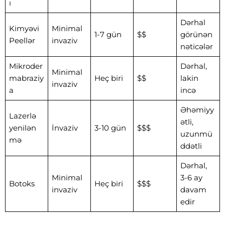
ı
Dərhal
Kimyəvi
Minimal
1-7 gün
$$
görünən
Peellər
invaziv
nəticələr
Mikroder
Dərhal,
Minimal
mabraziy
Heç biri
$$
lakin
invaziv
a
incə
Əhəmiyy
Lazerlə
ətli,
yenilən
İnvaziv
3-10 gün
$$$
uzunmü
mə
ddətli
Dərhal,
Minimal
3-6 ay
Botoks
Heç biri
$$$
invaziv
davam
edir