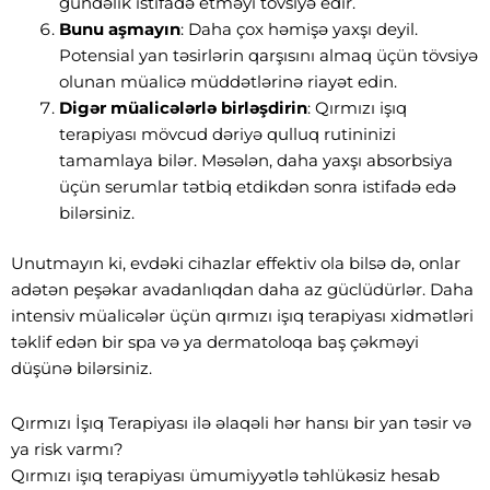
gündəlik istifadə etməyi tövsiyə edir.
Bunu aşmayın
: Daha çox həmişə yaxşı deyil.
Potensial yan təsirlərin qarşısını almaq üçün tövsiyə
olunan müalicə müddətlərinə riayət edin.
Digər müalicələrlə birləşdirin
: Qırmızı işıq
terapiyası mövcud dəriyə qulluq rutininizi
tamamlaya bilər. Məsələn, daha yaxşı absorbsiya
üçün serumlar tətbiq etdikdən sonra istifadə edə
bilərsiniz.
Unutmayın ki, evdəki cihazlar effektiv ola bilsə də, onlar
adətən peşəkar avadanlıqdan daha az güclüdürlər. Daha
intensiv müalicələr üçün qırmızı işıq terapiyası xidmətləri
təklif edən bir spa və ya dermatoloqa baş çəkməyi
düşünə bilərsiniz.
Qırmızı İşıq Terapiyası ilə əlaqəli hər hansı bir yan təsir və
ya risk varmı?
Qırmızı işıq terapiyası ümumiyyətlə təhlükəsiz hesab