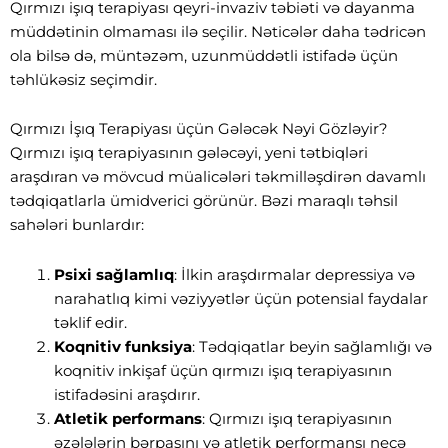
Qırmızı işıq terapiyası qeyri-invaziv təbiəti və dayanma
müddətinin olmaması ilə seçilir. Nəticələr daha tədricən
ola bilsə də, müntəzəm, uzunmüddətli istifadə üçün
təhlükəsiz seçimdir.
Qırmızı İşıq Terapiyası üçün Gələcək Nəyi Gözləyir?
Qırmızı işıq terapiyasının gələcəyi, yeni tətbiqləri
araşdıran və mövcud müalicələri təkmilləşdirən davamlı
tədqiqatlarla ümidverici görünür. Bəzi maraqlı təhsil
sahələri bunlardır:
Psixi sağlamlıq
: İlkin araşdırmalar depressiya və
narahatlıq kimi vəziyyətlər üçün potensial faydalar
təklif edir.
Koqnitiv funksiya
: Tədqiqatlar beyin sağlamlığı və
koqnitiv inkişaf üçün qırmızı işıq terapiyasının
istifadəsini araşdırır.
Atletik performans
: Qırmızı işıq terapiyasının
əzələlərin bərpasını və atletik performansı necə