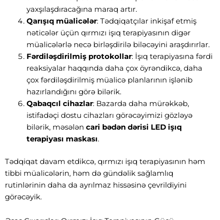
yaxşılaşdıracağına maraq artır.
Qarışıq müalicələr
: Tədqiqatçılar inkişaf etmiş
nəticələr üçün qırmızı işıq terapiyasının digər
müalicələrlə necə birləşdirilə biləcəyini araşdırırlar.
Fərdiləşdirilmiş protokollar
: İşıq terapiyasına fərdi
reaksiyalar haqqında daha çox öyrəndikcə, daha
çox fərdiləşdirilmiş müalicə planlarının işlənib
hazırlandığını görə bilərik.
Qabaqcıl cihazlar
: Bazarda daha mürəkkəb,
istifadəçi dostu cihazları görəcəyimizi gözləyə
bilərik, məsələn
cari bədən dərisi LED işıq
terapiyası maskası
.
Tədqiqat davam etdikcə, qırmızı işıq terapiyasının həm
tibbi müalicələrin, həm də gündəlik sağlamlıq
rutinlərinin daha da ayrılmaz hissəsinə çevrildiyini
görəcəyik.