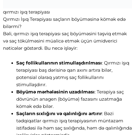
qırmızı işıq terapiyası
Qırmızı İşıq Terapiyası saçların böyüməsinə kömək edə
bilərmi?
Bəli, qırmızı işıq terapiyası saç böyüməsini təşviq etmək
və saç tökülməsini müalicə etmək üçün ümidverici
nəticələr göstərdi. Bu necə işləyir:
Saç follikullarının stimullaşdırılması
: Qırmızı işıq
terapiyası baş dərisinə qan axını artıra bilər,
potensial olaraq yatmış saç follikullarını
stimullaşdırır.
Böyümə mərhələsinin uzadılması
: Terapiya saç
dövrünün anagen (böyümə) fazasını uzatmağa
kömək edə bilər.
Saçların sıxlığını və qalınlığını artırır
: Bəzi
tədqiqatlar qırmızı işıq terapiyasının müntəzəm
istifadəsi ilə həm saç sıxlığında, həm də qalınlığında