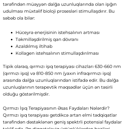
tərəfindən müəyyən dalğa uzunluqlarında olan işığın
udulması müxtəlif bioloji prosesləri stimullaşdırır. Bu
səbəb ola bilər:
Hüceyrə enerjisinin istehsalının artması
Təkmilləşdirilmiş qan dövranı
Azaldılmış iltihab
Kollagen istehsalının stimullaşdırılması
Tipik olaraq, qırmızı işıq terapiyası cihazları 630-660 nm
(qırmızı işıq) və 810-850 nm (yaxın infraqırmızı işıq)
arasında dalğa uzunluqlarından istifadə edir. Bu dalğa
uzunluqlarının terapevtik məqsədlər üçün ən təsirli
olduğu göstərilmişdir.
Qırmızı İşıq Terapiyasının Əsas Faydaları Nələrdir?
Qırmızı işıq terapiyası getdikcə artan elmi tədqiqatlar
tərəfindən dəstəklənən geniş spektrli potensial faydalar