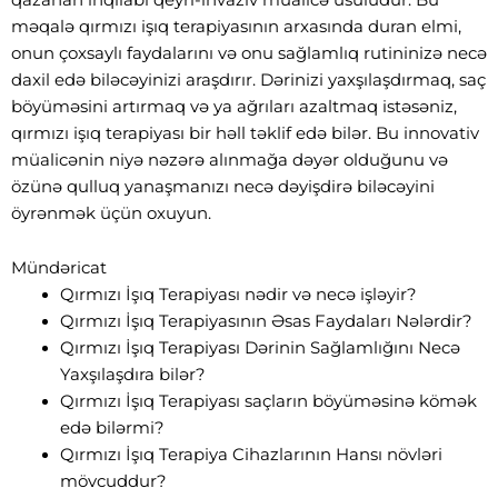
məqalə qırmızı işıq terapiyasının arxasında duran elmi,
onun çoxsaylı faydalarını və onu sağlamlıq rutininizə necə
daxil edə biləcəyinizi araşdırır. Dərinizi yaxşılaşdırmaq, saç
böyüməsini artırmaq və ya ağrıları azaltmaq istəsəniz,
qırmızı işıq terapiyası bir həll təklif edə bilər. Bu innovativ
müalicənin niyə nəzərə alınmağa dəyər olduğunu və
özünə qulluq yanaşmanızı necə dəyişdirə biləcəyini
öyrənmək üçün oxuyun.
Mündəricat
Qırmızı İşıq Terapiyası nədir və necə işləyir?
Qırmızı İşıq Terapiyasının Əsas Faydaları Nələrdir?
Qırmızı İşıq Terapiyası Dərinin Sağlamlığını Necə
Yaxşılaşdıra bilər?
Qırmızı İşıq Terapiyası saçların böyüməsinə kömək
edə bilərmi?
Qırmızı İşıq Terapiya Cihazlarının Hansı növləri
mövcuddur?