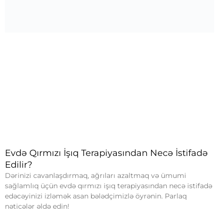
Evdə Qırmızı İşıq Terapiyasından Necə İstifadə
Edilir?
Dərinizi cavanlaşdırmaq, ağrıları azaltmaq və ümumi
sağlamlıq üçün evdə qırmızı işıq terapiyasından necə istifadə
edəcəyinizi izləmək asan bələdçimizlə öyrənin. Parlaq
nəticələr əldə edin!