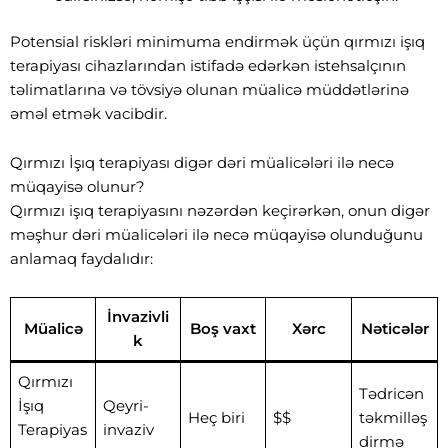
Potensial riskləri minimuma endirmək üçün qırmızı işıq
terapiyası cihazlarından istifadə edərkən istehsalçının
təlimatlarına və tövsiyə olunan müalicə müddətlərinə
əməl etmək vacibdir.
Qırmızı İşıq terapiyası digər dəri müalicələri ilə necə
müqayisə olunur?
Qırmızı işıq terapiyasını nəzərdən keçirərkən, onun digər
məşhur dəri müalicələri ilə necə müqayisə olunduğunu
anlamaq faydalıdır:
İnvazivli
Müalicə
Boş vaxt
Xərc
Nəticələr
k
Qırmızı
Tədricən
İşıq
Qeyri-
Heç biri
$$
təkmilləş
Terapiyas
invaziv
dirmə