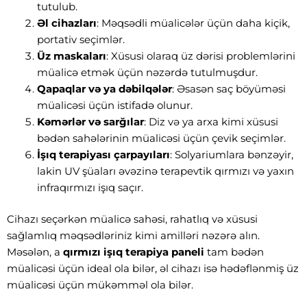
tutulub.
Əl cihazları
: Məqsədli müalicələr üçün daha kiçik,
portativ seçimlər.
Üz maskaları
: Xüsusi olaraq üz dərisi problemlərini
müalicə etmək üçün nəzərdə tutulmuşdur.
Qapaqlar və ya dəbilqələr
: Əsasən saç böyüməsi
müalicəsi üçün istifadə olunur.
Kəmərlər və sarğılar
: Diz və ya arxa kimi xüsusi
bədən sahələrinin müalicəsi üçün çevik seçimlər.
İşıq terapiyası çarpayıları
: Solyariumlara bənzəyir,
lakin UV şüaları əvəzinə terapevtik qırmızı və yaxın
infraqırmızı işıq saçır.
Cihazı seçərkən müalicə sahəsi, rahatlıq və xüsusi
sağlamlıq məqsədləriniz kimi amilləri nəzərə alın.
Məsələn, a
qırmızı işıq terapiya paneli
tam bədən
müalicəsi üçün ideal ola bilər, əl cihazı isə hədəflənmiş üz
müalicəsi üçün mükəmməl ola bilər.