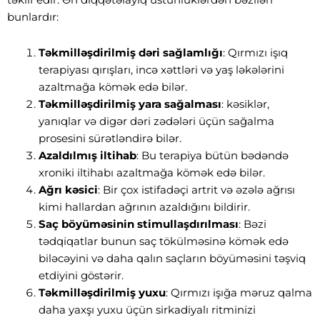
təklif edir. Ən diqqətəlayiq üstünlüklərdən bəziləri
bunlardır:
Təkmilləşdirilmiş dəri sağlamlığı
: Qırmızı işıq
terapiyası qırışları, incə xəttləri və yaş ləkələrini
azaltmağa kömək edə bilər.
Təkmilləşdirilmiş yara sağalması
: kəsiklər,
yanıqlar və digər dəri zədələri üçün sağalma
prosesini sürətləndirə bilər.
Azaldılmış iltihab
: Bu terapiya bütün bədəndə
xroniki iltihabı azaltmağa kömək edə bilər.
Ağrı kəsici
: Bir çox istifadəçi artrit və əzələ ağrısı
kimi hallardan ağrının azaldığını bildirir.
Saç böyüməsinin stimullaşdırılması
: Bəzi
tədqiqatlar bunun saç tökülməsinə kömək edə
biləcəyini və daha qalın saçların böyüməsini təşviq
etdiyini göstərir.
Təkmilləşdirilmiş yuxu
: Qırmızı işığa məruz qalma
daha yaxşı yuxu üçün sirkadiyalı ritminizi