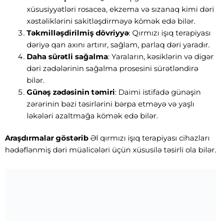
xüsusiyyətləri rosacea, ekzema və sızanaq kimi dəri
xəstəliklərini sakitləşdirməyə kömək edə bilər.
Təkmilləşdirilmiş dövriyyə
: Qırmızı işıq terapiyası
dəriyə qan axını artırır, sağlam, parlaq dəri yaradır.
Daha sürətli sağalma
: Yaraların, kəsiklərin və digər
dəri zədələrinin sağalma prosesini sürətləndirə
bilər.
Günəş zədəsinin təmiri
: Daimi istifadə günəşin
zərərinin bəzi təsirlərini bərpa etməyə və yaşlı
ləkələri azaltmağa kömək edə bilər.
Araşdırmalar göstərib
Əl qırmızı işıq terapiyası cihazları
hədəflənmiş dəri müalicələri üçün xüsusilə təsirli ola bilər.