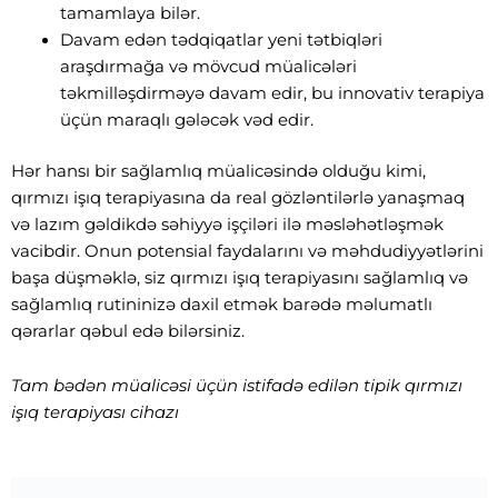
tamamlaya bilər.
Davam edən tədqiqatlar yeni tətbiqləri
araşdırmağa və mövcud müalicələri
təkmilləşdirməyə davam edir, bu innovativ terapiya
üçün maraqlı gələcək vəd edir.
Hər hansı bir sağlamlıq müalicəsində olduğu kimi,
qırmızı işıq terapiyasına da real gözləntilərlə yanaşmaq
və lazım gəldikdə səhiyyə işçiləri ilə məsləhətləşmək
vacibdir. Onun potensial faydalarını və məhdudiyyətlərini
başa düşməklə, siz qırmızı işıq terapiyasını sağlamlıq və
sağlamlıq rutininizə daxil etmək barədə məlumatlı
qərarlar qəbul edə bilərsiniz.
Tam bədən müalicəsi üçün istifadə edilən tipik qırmızı
işıq terapiyası cihazı