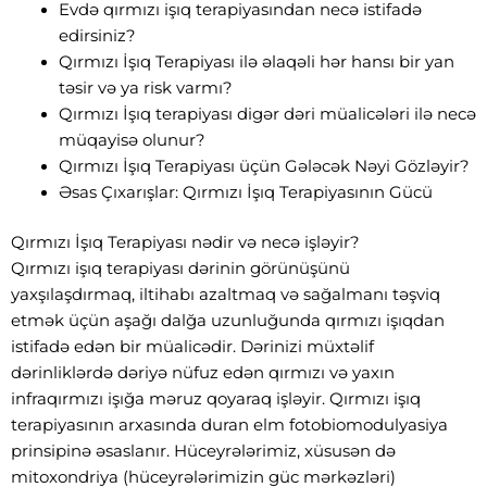
Evdə qırmızı işıq terapiyasından necə istifadə
edirsiniz?
Qırmızı İşıq Terapiyası ilə əlaqəli hər hansı bir yan
təsir və ya risk varmı?
Qırmızı İşıq terapiyası digər dəri müalicələri ilə necə
müqayisə olunur?
Qırmızı İşıq Terapiyası üçün Gələcək Nəyi Gözləyir?
Əsas Çıxarışlar: Qırmızı İşıq Terapiyasının Gücü
Qırmızı İşıq Terapiyası nədir və necə işləyir?
Qırmızı işıq terapiyası dərinin görünüşünü
yaxşılaşdırmaq, iltihabı azaltmaq və sağalmanı təşviq
etmək üçün aşağı dalğa uzunluğunda qırmızı işıqdan
istifadə edən bir müalicədir. Dərinizi müxtəlif
dərinliklərdə dəriyə nüfuz edən qırmızı və yaxın
infraqırmızı işığa məruz qoyaraq işləyir. Qırmızı işıq
terapiyasının arxasında duran elm fotobiomodulyasiya
prinsipinə əsaslanır. Hüceyrələrimiz, xüsusən də
mitoxondriya (hüceyrələrimizin güc mərkəzləri)