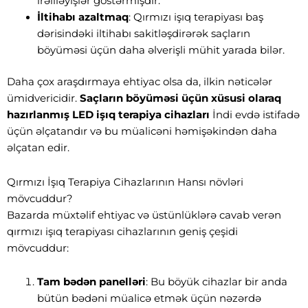
irəliləyişlər göstərmişdir.
İltihabı azaltmaq
: Qırmızı işıq terapiyası baş
dərisindəki iltihabı sakitləşdirərək saçların
böyüməsi üçün daha əlverişli mühit yarada bilər.
Daha çox araşdırmaya ehtiyac olsa da, ilkin nəticələr
ümidvericidir.
Saçların böyüməsi üçün xüsusi olaraq
hazırlanmış LED işıq terapiya cihazları
İndi evdə istifadə
üçün əlçatandır və bu müalicəni həmişəkindən daha
əlçatan edir.
Qırmızı İşıq Terapiya Cihazlarının Hansı növləri
mövcuddur?
Bazarda müxtəlif ehtiyac və üstünlüklərə cavab verən
qırmızı işıq terapiyası cihazlarının geniş çeşidi
mövcuddur:
Tam bədən panelləri
: Bu böyük cihazlar bir anda
bütün bədəni müalicə etmək üçün nəzərdə