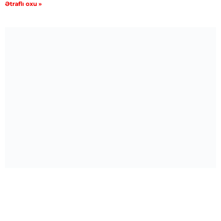
Ətraflı oxu »