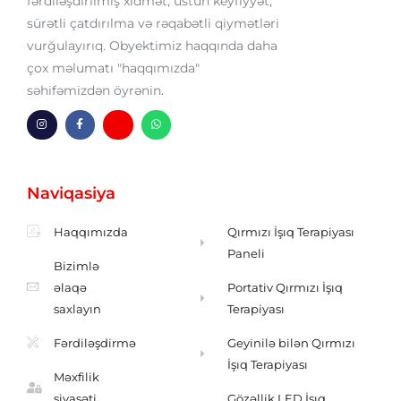
fərdiləşdirilmiş xidmət, üstün keyfiyyət,
sürətli çatdırılma və rəqabətli qiymətləri
vurğulayırıq. Obyektimiz haqqında daha
çox məlumatı "haqqımızda"
səhifəmizdən öyrənin.
I
F
H
W
n
a
m
h
s
c
-
a
t
e
z
t
a
b
ə
s
g
o
r
a
Naviqasiya
r
o
f
p
a
k
p
m
-
f
Haqqımızda
Qırmızı İşıq Terapiyası
Paneli
Bizimlə
əlaqə
Portativ Qırmızı İşıq
saxlayın
Terapiyası
Fərdiləşdirmə
Geyinilə bilən Qırmızı
İşıq Terapiyası
Məxfilik
siyasəti
Gözəllik LED İşıq