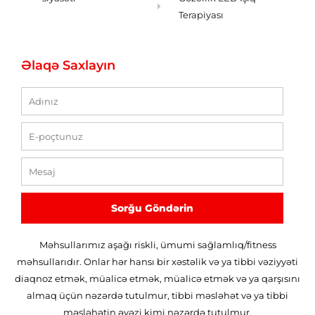
Terapiyası
Əlaqə Saxlayın
ad
E-
poçt
Mesaj
Sorğu Göndərin
Məhsullarımız aşağı riskli, ümumi sağlamlıq/fitness
məhsullarıdır. Onlar hər hansı bir xəstəlik və ya tibbi vəziyyəti
diaqnoz etmək, müalicə etmək, müalicə etmək və ya qarşısını
almaq üçün nəzərdə tutulmur, tibbi məsləhət və ya tibbi
məsləhətin əvəzi kimi nəzərdə tutulmur.