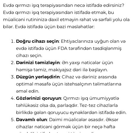
Evdə qırmızı işıq terapiyasından necə istifadə edirsiniz?
Evdə qırmızı işıq terapiyasından istifadə etmək, bu
müalicəni rutininizə daxil etməyin rahat və sərfəli yolu ola
bilər. Evdə istifadə üçün bəzi məsləhətlər:
Doğru cihazı seçin
: Ehtiyaclarınıza uyğun olan və
evdə istifadə üçün FDA tərəfindən təsdiqlənmiş
cihazı seçin.
Dərinizi təmizləyin
: Ən yaxşı nəticələr üçün
həmişə təmiz, makiyajsız dəri ilə başlayın.
Düzgün yerləşdirin
: Cihaz və dəriniz arasında
optimal məsafə üçün istehsalçının təlimatlarına
əməl edin.
Gözlərinizi qoruyun
: Qırmızı işıq ümumiyyətlə
təhlükəsiz olsa da, parlaqdır. Tez-tez cihazlarla
birlikdə gələn qoruyucu eynəklərdən istifadə edin.
Davamlı olun
: Daimi müalicələr əsasdır. Əksər
cihazlar nəticəni görmək üçün bir neçə həftə