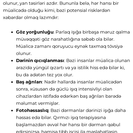
olunur, yan təsirləri azdır. Bununla belə, hər hansı bir
müalicədə olduğu kimi, bəzi potensial risklərdən
xəbərdar olmaq lazımdır:
Göz yorğunluğu
: Parlaq işığa birbaşa məruz qalma
müvəqqəti göz narahatlığına səbəb ola bilər.
Müalicə zamanı qoruyucu eynək taxmaq tövsiyə
olunur.
Dərinin qıcıqlanması
: Bəzi insanlar müalicə olunan
ərazidə yüngül qızartı və ya istilik hiss edə bilər ki,
bu da adətən tez yox olur.
Baş ağrıları
: Nadir hallarda insanlar müalicədən
sonra, xüsusən də güclü işıq intensivliyi olan
cihazlardan istifadə edərkən baş ağrıları barədə
məlumat vermişlər.
Fotohəssaslıq
: Bəzi dərmanlar dərinizi işığa daha
həssas edə bilər. Qırmızı işıq terapiyasına
başlamazdan əvvəl hər hansı bir dərman qəbul
edirsinizsə, həmişə tibb işçisi ilə məsləhətləşin.