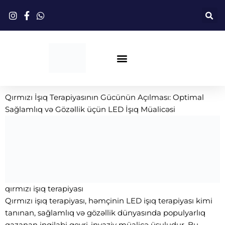
Məzmuna
keçin
Qırmızı İşıq Terapiyası
Qırmızı İşıq Terapiyasının Gücünün Açılması: Optimal
Sağlamlıq və Gözəllik üçün LED İşıq Müalicəsi
qırmızı işıq terapiyası
Qırmızı işıq terapiyası, həmçinin LED işıq terapiyası kimi
tanınan, sağlamlıq və gözəllik dünyasında populyarlıq
qazanan inqilabi qeyri-invaziv müalicə üsuludur. Bu