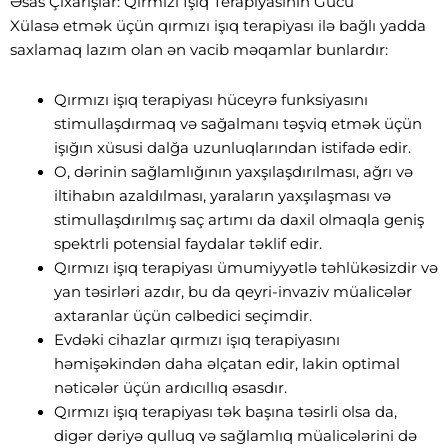
Əsas Çıxarışlar: Qırmızı İşıq Terapiyasının Gücü
Xülasə etmək üçün qırmızı işıq terapiyası ilə bağlı yadda
saxlamaq lazım olan ən vacib məqamlar bunlardır:
Qırmızı işıq terapiyası hüceyrə funksiyasını
stimullaşdırmaq və sağalmanı təşviq etmək üçün
işığın xüsusi dalğa uzunluqlarından istifadə edir.
O, dərinin sağlamlığının yaxşılaşdırılması, ağrı və
iltihabın azaldılması, yaraların yaxşılaşması və
stimullaşdırılmış saç artımı da daxil olmaqla geniş
spektrli potensial faydalar təklif edir.
Qırmızı işıq terapiyası ümumiyyətlə təhlükəsizdir və
yan təsirləri azdır, bu da qeyri-invaziv müalicələr
axtaranlar üçün cəlbedici seçimdir.
Evdəki cihazlar qırmızı işıq terapiyasını
həmişəkindən daha əlçatan edir, lakin optimal
nəticələr üçün ardıcıllıq əsasdır.
Qırmızı işıq terapiyası tək başına təsirli olsa da,
digər dəriyə qulluq və sağlamlıq müalicələrini də