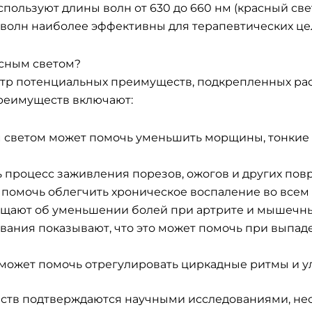
ользуют длины волн от 630 до 660 нм (красный свет
ы волн наиболее эффективны для терапевтических це
сным светом?
ктр потенциальных преимуществ, подкрепленных р
преимуществ включают:
м светом может помочь уменьшить морщины, тонкие
ь процесс заживления порезов, ожогов и других по
т помочь облегчить хроническое воспаление во всем
бщают об уменьшении болей при артрите и мышечны
ования показывают, что это может помочь при выпад
а может помочь отрегулировать циркадные ритмы и у
уществ подтверждаются научными исследованиями, 