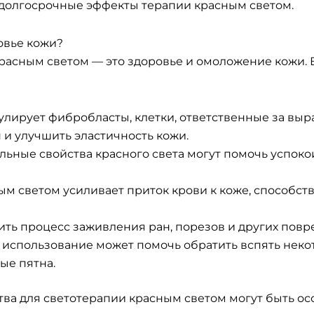
 долгосрочные эффекты терапии красным светом.
овье кожи?
асным светом — это здоровье и омоложение кожи. В
улирует фибробласты, клетки, ответственные за выра
и улучшить эластичность кожи.
льные свойства красного света могут помочь успоко
ным светом усиливает приток крови к коже, способс
рить процесс заживления ран, порезов и других пов
е использование может помочь обратить вспять нек
ые пятна.
тва для светотерапии красным светом могут быть о