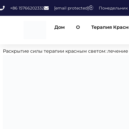
Перейти
+86 15766202332
[email protected]
Понедельник –
к
содержимому
Дом
О
Терапия Крас
Раскрытие силы терапии красным светом: лечение