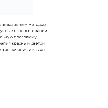
 неинвазивным методом
научные основы терапии
ельную программу.
терапия красным светом
етод лечения и как он