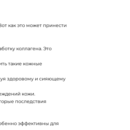
от как это может принести
ботку коллагена. Это
ить такие кожные
твуя здоровому и сияющему
реждений кожи.
оторые последствия
собенно эффективны для