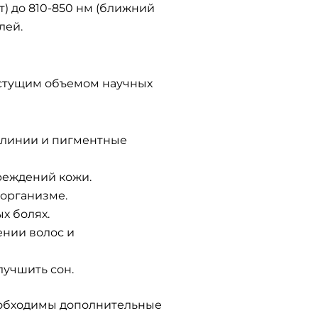
) до 810-850 нм (ближний
лей.
астущим объемом научных
 линии и пигментные
вреждений кожи.
 организме.
х болях.
ении волос и
лучшить сон.
необходимы дополнительные