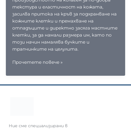
текстура и еластичност на кожата,
засилва притока на кръв за подхранване на
кожните клетки и премахване на
отпадъците и директно засяга мастните
клетки, за да намали размера им, като по
този начин намалява бучките и
трапчинките на целулита.
Работи
Прочетете повече »
ли
терапията
с
червена
светлина
за
целулит?
Ние сме специализирани в