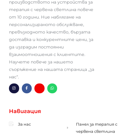
производството на устройства за
терапия с червена светлина повече
от 10 години. Ние наблягаме на
персонализираното обслужване,
превъзходното качество, бързата
доставка и конкурентните цени, за
да изградим постоянни
взаимоотношения с клиентите.
Научете повече за нашето
съоръжение на нашата страница „за
нас“.
I
F
Х
W
n
a
м
h
s
c
-
a
t
e
п
t
a
b
л
s
g
o
и
a
Навигация
r
o
к
p
a
k
p
m
-
f
За нас
Панел за терапия с
червена светлина