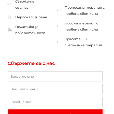
Свържете
се с нас
Преносима терапия с
червена светлина
Персонализиране
Носима терапия с
Политика за
червена светлина
поверителност
Красота LED
светлинна терапия
Свържете се с нас
Име
Имейл
Съобщение