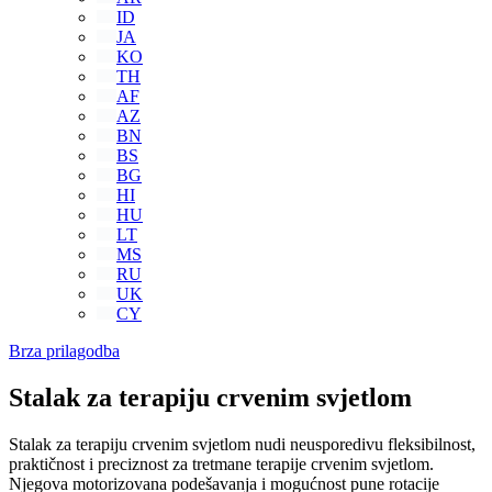
ID
JA
KO
TH
AF
AZ
BN
BS
BG
HI
HU
LT
MS
RU
UK
CY
Brza prilagodba
Stalak za terapiju crvenim svjetlom
Stalak za terapiju crvenim svjetlom nudi neusporedivu fleksibilnost,
praktičnost i preciznost za tretmane terapije crvenim svjetlom.
Njegova motorizovana podešavanja i mogućnost pune rotacije