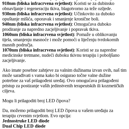
910nm (bliska infracrvena svjetlost)
: Koristi se za dubinsko
obnavljanje i regeneraciju tkiva, blagotvorno za teže ozljede.
930nm (bliska infracrvena svjetlost)
: Učinkovito za duboko
opuštanje mišića, oporavak i smanjenje kronične boli.
940nm (bliska infracrvena svjetlost)
: Omogućava duboko
prodiranje za napredno zacjeljivanje i popravak tkiva.
1060nm (bliska infracrvena svjetlost)
: Pomaže u oblikovanju
tijela, smanjenju masnoće i može pomoći u liječenju tvrdokornih
masnih područja.
1070nm (bliska infracrvena svjetlost)
: Koristi se za napredne
medicinske tretmane, nudeći duboku tkivnu terapiju i poboljšano
zacjeljivanje.
Ako imate posebne zahtjeve za valnim dužinama izvan ovih, naš tim
može sarađivati s vama kako bi osigurao točne valne dužine
potrebne za vaš prilagođeni uređaj. Ovo omogućava prilagođeni
pristup za postizanje vaših jedinstvenih terapeutskih ili kozmetičkih
ciljeva.
Mogu li prilagoditi broj LED čipova?
Da, možemo prilagoditi broj LED čipova u vašem uređaju za
terapiju crvenim svjetlom. Evo opcija:
Jednostruke LED diode
Dual Chip LED diode