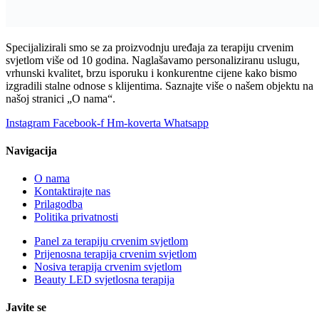
Specijalizirali smo se za proizvodnju uređaja za terapiju crvenim
svjetlom više od 10 godina. Naglašavamo personaliziranu uslugu,
vrhunski kvalitet, brzu isporuku i konkurentne cijene kako bismo
izgradili stalne odnose s klijentima. Saznajte više o našem objektu na
našoj stranici „O nama“.
Instagram
Facebook-f
Hm-koverta
Whatsapp
Navigacija
O nama
Kontaktirajte nas
Prilagodba
Politika privatnosti
Panel za terapiju crvenim svjetlom
Prijenosna terapija crvenim svjetlom
Nosiva terapija crvenim svjetlom
Beauty LED svjetlosna terapija
Javite se