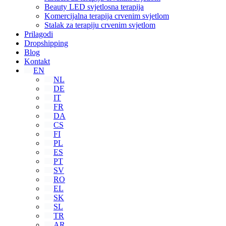
Beauty LED svjetlosna terapija
Komercijalna terapija crvenim svjetlom
Stalak za terapiju crvenim svjetlom
Prilagodi
Dropshipping
Blog
Kontakt
EN
NL
DE
IT
FR
DA
CS
FI
PL
ES
PT
SV
RO
EL
SK
SL
TR
AR