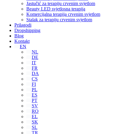
Jastučić za terapiju crvenim svjetlom
Beauty LED svjetlosna terapija
Komercijalna terapija crvenim svjetlom
Stalak za terapiju crvenim svjetlom
Prilagodi
Dropshipping
Blog
Kontakt
EN
NL
DE
IT
FR
DA
CS
FI
PL
ES
PT
SV
RO
EL
SK
SL
TR