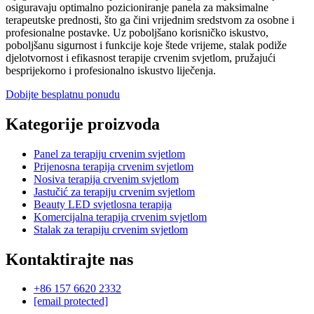
osiguravaju optimalno pozicioniranje panela za maksimalne
terapeutske prednosti, što ga čini vrijednim sredstvom za osobne i
profesionalne postavke. Uz poboljšano korisničko iskustvo,
poboljšanu sigurnost i funkcije koje štede vrijeme, stalak podiže
djelotvornost i efikasnost terapije crvenim svjetlom, pružajući
besprijekorno i profesionalno iskustvo liječenja.
Dobijte besplatnu ponudu
Kategorije proizvoda
Panel za terapiju crvenim svjetlom
Prijenosna terapija crvenim svjetlom
Nosiva terapija crvenim svjetlom
Jastučić za terapiju crvenim svjetlom
Beauty LED svjetlosna terapija
Komercijalna terapija crvenim svjetlom
Stalak za terapiju crvenim svjetlom
Kontaktirajte nas
+86 157 6620 2332
[email protected]