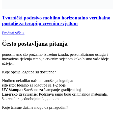
Tvornički podesivo mobilno horizontalno vertikalno
postolje za terapiju crvenim svjetlom
Pročitaj više »
Često postavljana pitanja
ponosni smo što pružamo izuzetnu izradu, personaliziranu uslugu i
inovativna rješenja terapije crvenim svjetlom kako bismo vaše ideje
oživjeli.
Koje opcije logotipa su dostupne?
Nudimo nekoliko načina nanošenja logotipa:
sito sito:
Idealno za logotipe sa 1-2 boje.
UV štampa:
Savršeno za štampanje gradijent boja.
Lasersko graviranje:
Podržava samo boju originalnog materijala,
što rezultira jednobojnim logotipom.
Koje talasne dužine mogu da prilagodim?