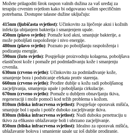
Možete prilagoditi širok raspon valnih dužina za vaš uređaj za
terapiju crvenim svjetlom kako bi odgovarao vašim specifičnim
potrebama. Dostupne talasne dužine uključuju:
415nm (ljubičasta svjetlost)
: Učinkovito za liječenje akni i kožnih
infekcija ubijanjem bakterija i smanjenjem upale.
450nm (plavo svjetlo)
: Pomaže kod akni, smanjuje bakterije, a
može poboljšati raspoloženje i nivo energije.
480nm (plavo svjetlo)
: Poznato po poboljšanju raspoloženja i
podizanju energije.
590nm (žuto svjetlo)
: Pospješuje proizvodnju kolagena, poboljšava
elastičnost kože i pomaže pri podmlađivanju kože i smanjenju
crvenila.
630nm (crveno svjetlo)
: Učinkovito za podmlađivanje kože,
smanjenje bora i podsticanje efekata protiv starenja.
660nm (crveno svjetlo)
: Prodire dublje u kožu radi poboljšanog
zacjeljivanja, smanjenja upale i poboljšanja cirkulacije.
670nm (crveno svjetlo)
: Pomaže u dubljem obnavljanju tkiva,
regeneraciji i može pomoći kod težih problema s kožom.
810nm (bliska infracrvena svjetlost)
: Pospješuje oporavak mišića,
smanjuje bol i upalu i potiče duboko zacjeljivanje tkiva.
830nm (bliska infracrvena svjetlost)
: Nudi duboku penetraciju u
tkivo za efikasno ublažavanje boli i ubrzano zacjeljivanje.
850nm (bliska infracrvena svjetlost)
: Idealno za oporavak mišića,
ublažavanje bolova i smanjenje upale uz još dublje prodiranje.