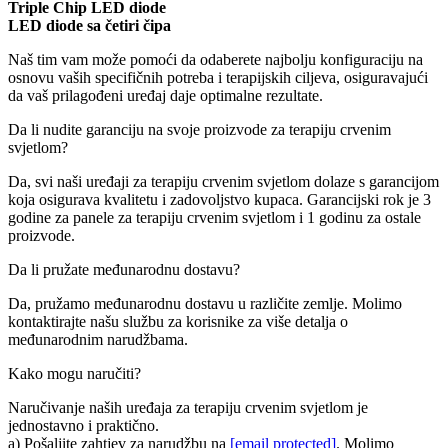
Triple Chip LED diode
LED diode sa četiri čipa
Naš tim vam može pomoći da odaberete najbolju konfiguraciju na
osnovu vaših specifičnih potreba i terapijskih ciljeva, osiguravajući
da vaš prilagođeni uređaj daje optimalne rezultate.
Da li nudite garanciju na svoje proizvode za terapiju crvenim
svjetlom?
Da, svi naši uređaji za terapiju crvenim svjetlom dolaze s garancijom
koja osigurava kvalitetu i zadovoljstvo kupaca. Garancijski rok je 3
godine za panele za terapiju crvenim svjetlom i 1 godinu za ostale
proizvode.
Da li pružate međunarodnu dostavu?
Da, pružamo međunarodnu dostavu u različite zemlje. Molimo
kontaktirajte našu službu za korisnike za više detalja o
međunarodnim narudžbama.
Kako mogu naručiti?
Naručivanje naših uređaja za terapiju crvenim svjetlom je
jednostavno i praktično.
a) Pošaljite zahtjev za narudžbu na
[email protected]
. Molimo