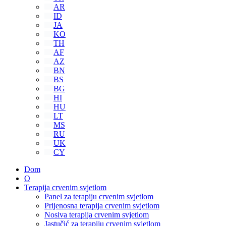
AR
ID
JA
KO
TH
AF
AZ
BN
BS
BG
HI
HU
LT
MS
RU
UK
CY
Dom
O
Terapija crvenim svjetlom
Panel za terapiju crvenim svjetlom
Prijenosna terapija crvenim svjetlom
Nosiva terapija crvenim svjetlom
Jastučić za terapiju crvenim svjetlom