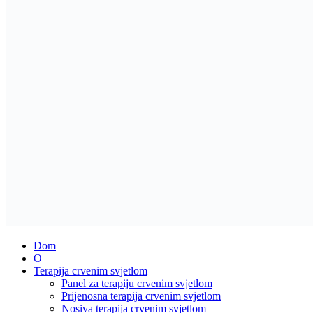
Dom
O
Terapija crvenim svjetlom
Panel za terapiju crvenim svjetlom
Prijenosna terapija crvenim svjetlom
Nosiva terapija crvenim svjetlom