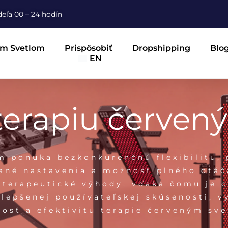
eľa 00 – 24 hodín
ým Svetlom
Prispôsobiť
Dropshipping
Blo
EN
 terapiu červen
m ponúka bezkonkurenčnú flexibilitu, 
ané nastavenia a možnosť plného otáč
 terapeutické výhody, vďaka čomu je 
ylepšenej používateľskej skúsenosti, 
nnosť a efektivitu terapie červeným s