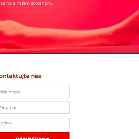
ite ho s naším stojanom.
ontaktujte nás
eno
mail
práva
Odoslať Dopyt