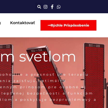
g
Kontaktovať
Rýchle Prispôsobenie
ým svetlom
pohodlie a presnosť pre terapiu
ania zaisťujú optimálne
cenným prínosom pre osobné aj
vylepšenej bezpečnosti a funkciám
vetlom a poskytuje bezproblémový a