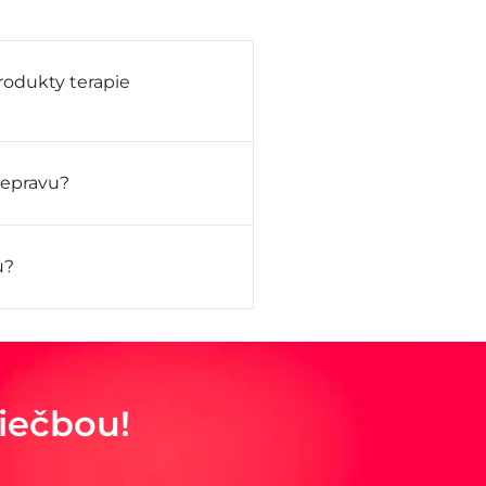
rodukty terapie
repravu?
u?
iečbou!