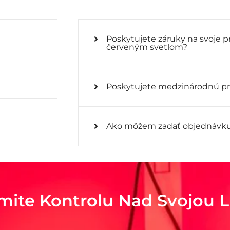
Poskytujete záruky na svoje p
červeným svetlom?
Poskytujete medzinárodnú p
Ako môžem zadať objednávk
mite Kontrolu Nad Svojou L