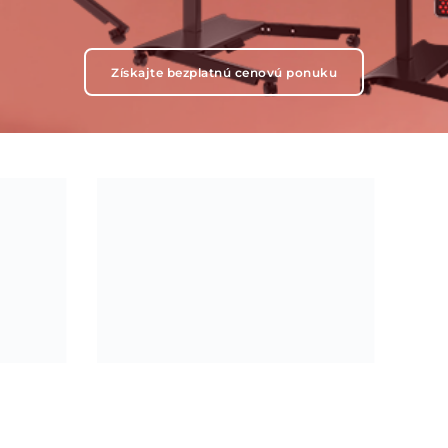
Získajte bezplatnú cenovú ponuku