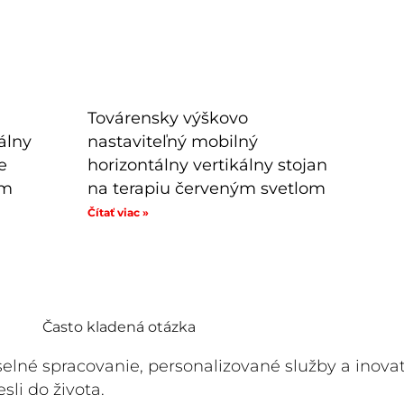
Továrensky výškovo
álny
nastaviteľný mobilný
e
horizontálny vertikálny stojan
ým
na terapiu červeným svetlom
Čítať viac »
Často kladená otázka
né spracovanie, personalizované služby a inovatí
li do života.