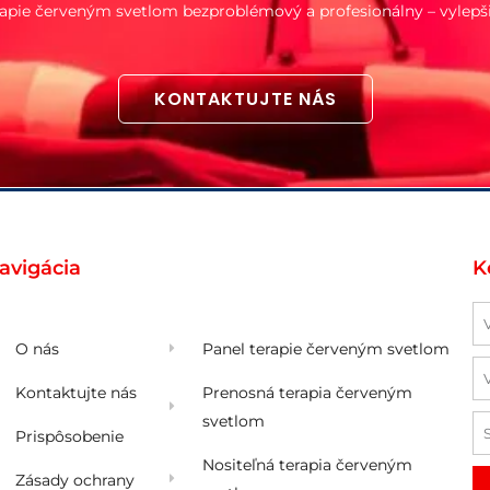
erapie červeným svetlom bezproblémový a profesionálny – vylepš
KONTAKTUJTE NÁS
avigácia
K
M
O nás
Panel terapie červeným svetlom
E
Kontaktujte nás
Prenosná terapia červeným
svetlom
S
Prispôsobenie
Nositeľná terapia červeným
Zásady ochrany