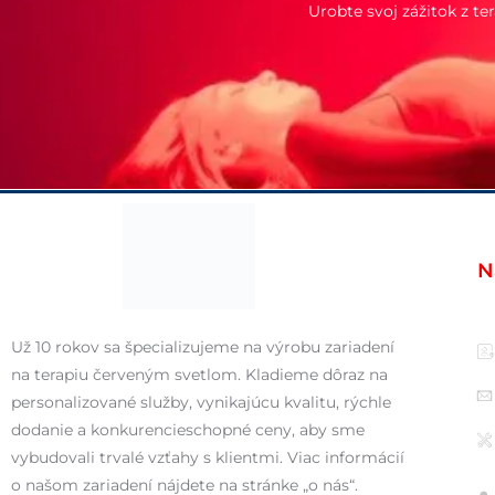
Urobte svoj zážitok z t
N
Už 10 rokov sa špecializujeme na výrobu zariadení
na terapiu červeným svetlom. Kladieme dôraz na
personalizované služby, vynikajúcu kvalitu, rýchle
dodanie a konkurencieschopné ceny, aby sme
vybudovali trvalé vzťahy s klientmi. Viac informácií
o našom zariadení nájdete na stránke „o nás“.