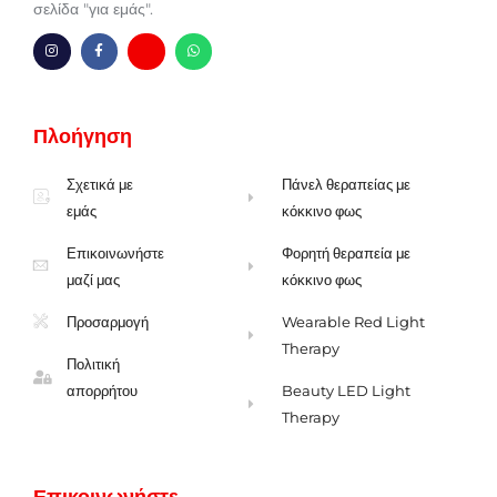
σελίδα "για εμάς".
I
F
Χ
W
n
a
μ
h
s
c
-
a
t
e
φ
t
a
b
ά
s
g
o
κ
a
Πλοήγηση
r
o
ε
p
a
k
λ
p
m
-
λ
f
ο
Σχετικά με
Πάνελ θεραπείας με
εμάς
κόκκινο φως
Επικοινωνήστε
Φορητή θεραπεία με
μαζί μας
κόκκινο φως
Προσαρμογή
Wearable Red Light
Therapy
Πολιτική
απορρήτου
Beauty LED Light
Therapy