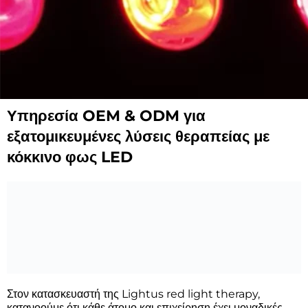
Υπηρεσία OEM & ODM για
Προσαρμόστε τη
εξατομικευμένες λύσεις θεραπείας με
θεραπεία με
κόκκινο φως LED
κόκκινο φως από
επαγγελματία
κατασκευαστή
Επικοινωνήστε μαζί μας
Στον κατασκευαστή της Lightus red light therapy,
κατανοούμε ότι κάθε άτομο και επιχείρηση έχει μοναδικές