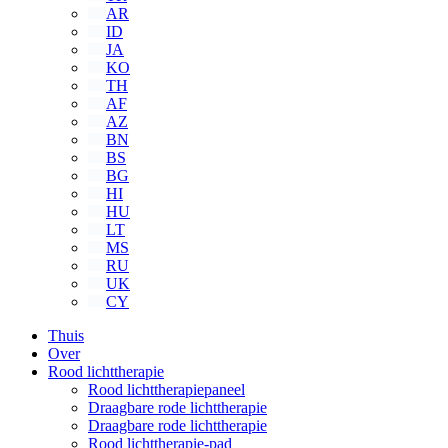
AR
ID
JA
KO
TH
AF
AZ
BN
BS
BG
HI
HU
LT
MS
RU
UK
CY
Thuis
Over
Rood lichttherapie
Rood lichttherapiepaneel
Draagbare rode lichttherapie
Draagbare rode lichttherapie
Rood lichttherapie-pad