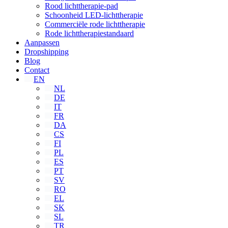
Rood lichttherapie-pad
Schoonheid LED-lichttherapie
Commerciële rode lichttherapie
Rode lichttherapiestandaard
Aanpassen
Dropshipping
Blog
Contact
EN
NL
DE
IT
FR
DA
CS
FI
PL
ES
PT
SV
RO
EL
SK
SL
TR