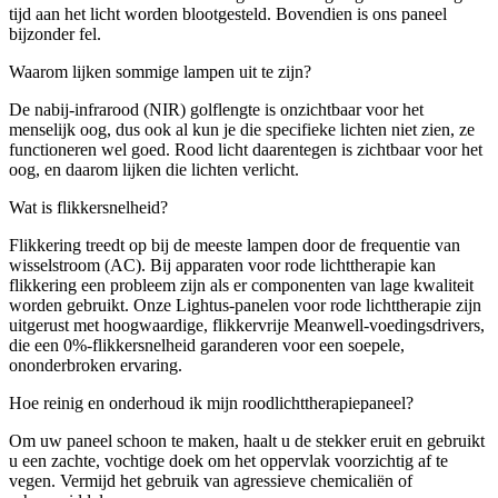
tijd aan het licht worden blootgesteld. Bovendien is ons paneel
bijzonder fel.
Waarom lijken sommige lampen uit te zijn?
De nabij-infrarood (NIR) golflengte is onzichtbaar voor het
menselijk oog, dus ook al kun je die specifieke lichten niet zien, ze
functioneren wel goed. Rood licht daarentegen is zichtbaar voor het
oog, en daarom lijken die lichten verlicht.
Wat is flikkersnelheid?
Flikkering treedt op bij de meeste lampen door de frequentie van
wisselstroom (AC). Bij apparaten voor rode lichttherapie kan
flikkering een probleem zijn als er componenten van lage kwaliteit
worden gebruikt. Onze Lightus-panelen voor rode lichttherapie zijn
uitgerust met hoogwaardige, flikkervrije Meanwell-voedingsdrivers,
die een 0%-flikkersnelheid garanderen voor een soepele,
ononderbroken ervaring.
Hoe reinig en onderhoud ik mijn roodlichttherapiepaneel?
Om uw paneel schoon te maken, haalt u de stekker eruit en gebruikt
u een zachte, vochtige doek om het oppervlak voorzichtig af te
vegen. Vermijd het gebruik van agressieve chemicaliën of