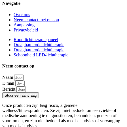
Navigatie
Over ons
Neem contact met ons op
Aanpassing
Privacybeleid
Rood lichttherapiepaneel
Draagbare rode lichttherapie
Draagbare rode lichttherapie
Schoonheid LED-lichttherapie
Neem contact op
Naam
E-mail
Bericht
Stuur een aanvraag
Onze producten zijn laag-risico, algemene
wellness/fitnessproducten. Ze zijn niet bedoeld om een ziekte of
medische aandoening te diagnosticeren, behandelen, genezen of
voorkomen, en zijn niet bedoeld als medisch advies of vervanging
van medisch advies.