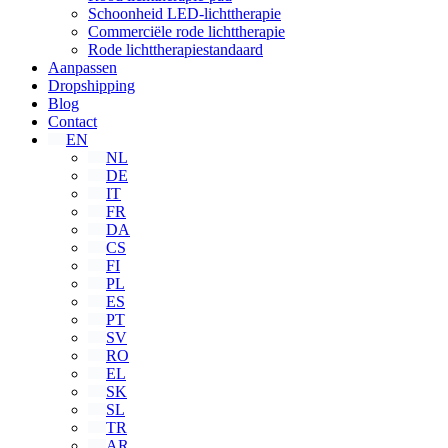
Schoonheid LED-lichttherapie
Commerciële rode lichttherapie
Rode lichttherapiestandaard
Aanpassen
Dropshipping
Blog
Contact
EN
NL
DE
IT
FR
DA
CS
FI
PL
ES
PT
SV
RO
EL
SK
SL
TR
AR