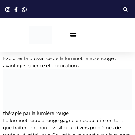
Aller
au
contenu
Livraison Directe
Thérapie Par La Lumière Rouge
Exploiter la puissance de la luminothérapie rouge :
avantages, science et applications
thérapie par la lumière rouge
La luminothérapie rouge gagne en popularité en tant
que traitement non invasif pour divers problèmes de
santé et d'esthétique. Cet article se penche sur la science