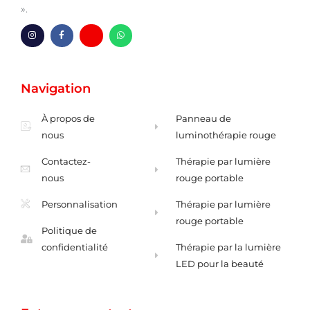
».
I
F
H
W
n
a
m
h
s
c
-
a
t
e
e
t
a
b
n
s
g
o
v
A
Navigation
r
o
e
p
a
k
l
p
m
-
o
f
p
À propos de
Panneau de
p
e
nous
luminothérapie rouge
Contactez-
Thérapie par lumière
nous
rouge portable
Personnalisation
Thérapie par lumière
rouge portable
Politique de
confidentialité
Thérapie par la lumière
LED pour la beauté