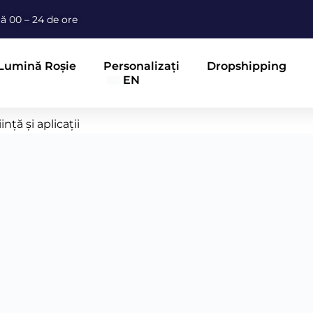
ă 00 – 24 de ore
 Lumină Roșie
Personalizați
Dropshipping
EN
nță și aplicații