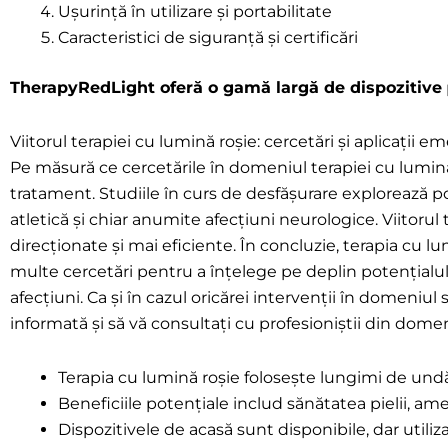
Ușurință în utilizare și portabilitate
Caracteristici de siguranță și certificări
TherapyRedLight oferă o gamă largă de dispozitive
Viitorul terapiei cu lumină roșie: cercetări și aplicații 
Pe măsură ce cercetările în domeniul terapiei cu lumină 
tratament. Studiile în curs de desfășurare explorează p
atletică și chiar anumite afecțiuni neurologice. Viitoru
direcționate și mai eficiente. În concluzie, terapia cu l
multe cercetări pentru a înțelege pe deplin potențialul
afecțiuni. Ca și în cazul oricărei intervenții în domeniu
informată și să vă consultați cu profesioniștii din domen
Terapia cu lumină roșie folosește lungimi de undă
Beneficiile potențiale includ sănătatea pielii, am
Dispozitivele de acasă sunt disponibile, dar util