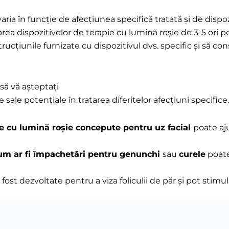
a în funcție de afecțiunea specifică tratată și de dispozit
zarea dispozitivelor de terapie cu lumină roșie de 3-5 ori
cțiunile furnizate cu dispozitivul dvs. specific și să con
 să vă așteptați
e sale potențiale în tratarea diferitelor afecțiuni specific
ie cu lumină roșie concepute pentru uz facial
poate aj
cum ar fi împachetări pentru genunchi
sau
curele
poate 
fost dezvoltate pentru a viza foliculii de păr și pot stimu