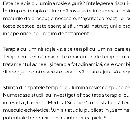
Este terapia cu lumină roșie sigură? Înțelegerea riscurilo
În timp ce terapia cu lumină roșie este în general conside
măsurile de precauție necesare. Majoritatea reacțiilor 
toate acestea, este esențial să urmați instrucțiunile pr
începe orice nou regim de tratament.
Terapia cu lumină roșie vs. alte terapii cu lumină: care e
Terapia cu lumină roșie este doar un tip de terapie cu l
tratamentul acneei, și terapia fotodinamică, care combi
diferențelor dintre aceste terapii vă poate ajuta să al
Știința din spatele terapiei cu lumină roșie: ce spune c
Numeroase studii au investigat eficacitatea terapiei cu
în revista „Lasers in Medical Science” a constatat că tera
1
musculo-scheletice.
.Un alt studiu publicat în „Semin
2
potențiale beneficii pentru întinerirea pielii
.