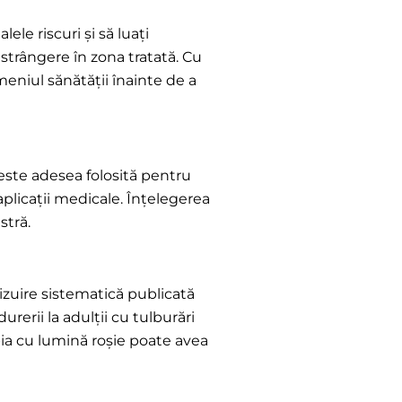
ele riscuri și să luați
strângere în zona tratată. Cu
meniul sănătății înainte de a
 este adesea folosită pentru
plicații medicale. Înțelegerea
stră.
izuire sistematică publicată
urerii la adulții cu tulburări
pia cu lumină roșie poate avea