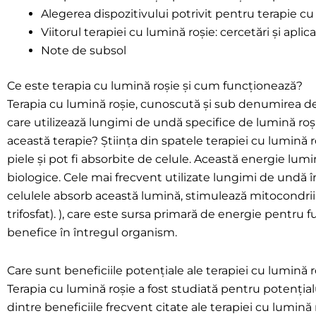
Alegerea dispozitivului potrivit pentru terapie cu 
Viitorul terapiei cu lumină roșie: cercetări și apli
Note de subsol
Ce este terapia cu lumină roșie și cum funcționează?
Terapia cu lumină roșie, cunoscută și sub denumirea de
care utilizează lungimi de undă specifice de lumină roș
această terapie? Știința din spatele terapiei cu lumin
piele și pot fi absorbite de celule. Această energie lum
biologice. Cele mai frecvent utilizate lungimi de undă î
celulele absorb această lumină, stimulează mitocondrii
trifosfat). ), care este sursa primară de energie pentru f
benefice în întregul organism.
Care sunt beneficiile potențiale ale terapiei cu lumină r
Terapia cu lumină roșie a fost studiată pentru potenți
dintre beneficiile frecvent citate ale terapiei cu lumină 