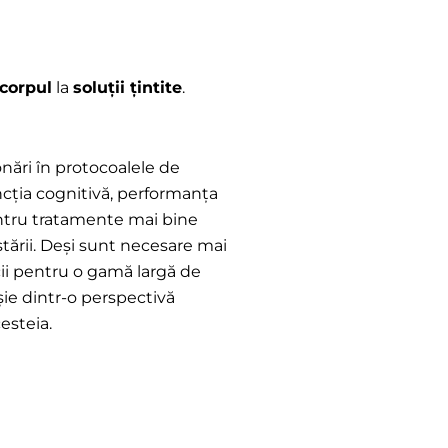
 corpul
la
soluții țintite
.
onări în protocoalele de
ncția cognitivă, performanța
pentru tratamente mai bine
stării. Deși sunt necesare mai
cii pentru o gamă largă de
oșie dintr-o perspectivă
esteia.