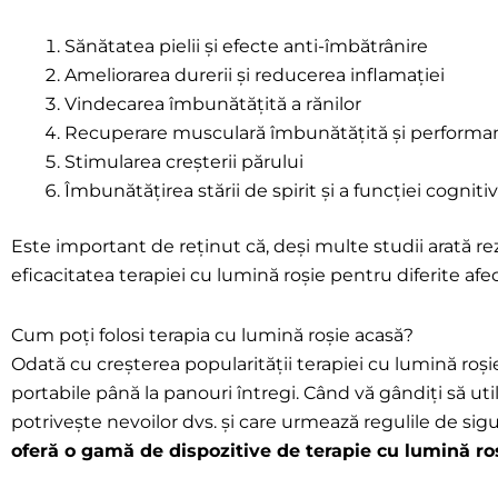
Sănătatea pielii și efecte anti-îmbătrânire
Ameliorarea durerii și reducerea inflamației
Vindecarea îmbunătățită a rănilor
Recuperare musculară îmbunătățită și performan
Stimularea creșterii părului
Îmbunătățirea stării de spirit și a funcției cogniti
Este important de reținut că, deși multe studii arată r
eficacitatea terapiei cu lumină roșie pentru diferite afec
Cum poți folosi terapia cu lumină roșie acasă?
Odată cu creșterea popularității terapiei cu lumină roși
portabile până la panouri întregi. Când vă gândiți să util
potrivește nevoilor dvs. și care urmează regulile de sigu
oferă o gamă de dispozitive de terapie cu lumină ro