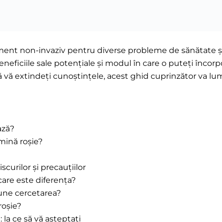
ament non-invaziv pentru diverse probleme de sănătate și
eneficiile sale potențiale și modul în care o puteți încorp
să vă extindeți cunoștințele, acest ghid cuprinzător va l
ază?
umină roșie?
scurilor și precauțiilor
 care este diferența?
pune cercetarea?
roșie?
 la ce să vă așteptați