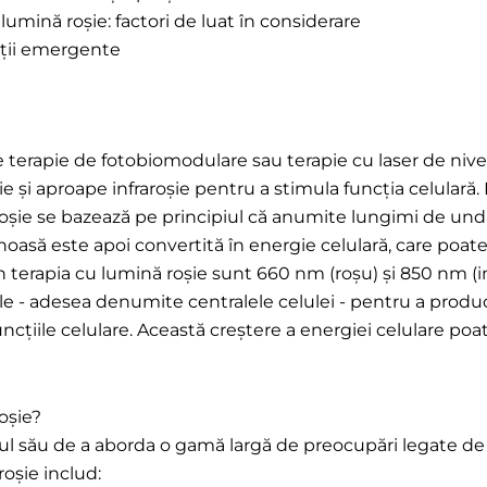
lumină roșie: factori de luat în considerare
cații emergente
 terapie de fotobiomodulare sau terapie cu laser de nive
ie și aproape infraroșie pentru a stimula funcția celular
ă roșie se bazează pe principiul că anumite lungimi de u
inoasă este apoi convertită în energie celulară, care poat
n terapia cu lumină roșie sunt 660 nm (roșu) și 850 nm (i
le - adesea denumite centralele celulei - pentru a prod
uncțiile celulare. Această creștere a energiei celulare poa
oșie?
alul său de a aborda o gamă largă de preocupări legate de
roșie includ: