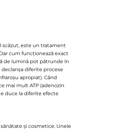
l scăzut, este un tratament
ă. Dar cum funcționează exact
ndă de lumină pot pătrunde în
e declanșa diferite procese
nfraroșu apropiat). Când
uce mai mult ATP (adenozin
te duce la diferite efecte
 sănătate și cosmetice. Unele