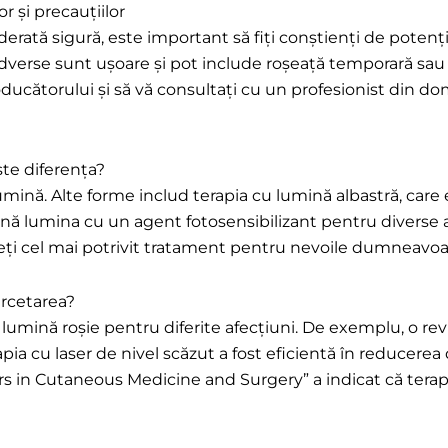
r și precauțiilor
rată sigură, este important să fiți conștienți de potențial
adverse sunt ușoare și pot include roșeață temporară sau 
oducătorului și să vă consultați cu un profesionist din do
ste diferența?
umină. Alte forme includ terapia cu lumină albastră, care
nă lumina cu un agent fotosensibilizant pentru diverse a
egeți cel mai potrivit tratament pentru nevoile dumneavoa
ercetarea?
 lumină roșie pentru diferite afecțiuni. De exemplu, o rev
pia cu laser de nivel scăzut a fost eficientă în reducerea d
ars in Cutaneous Medicine and Surgery” a indicat că tera