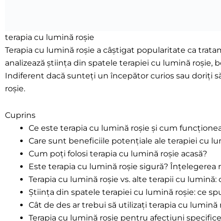
terapia cu lumină roșie
Terapia cu lumină roșie a câștigat popularitate ca trat
analizează știința din spatele terapiei cu lumină roșie, b
Indiferent dacă sunteți un începător curios sau doriți 
roșie.
Cuprins
Ce este terapia cu lumină roșie și cum funcțione
Care sunt beneficiile potențiale ale terapiei cu l
Cum poți folosi terapia cu lumină roșie acasă?
Este terapia cu lumină roșie sigură? Înțelegerea ri
Terapia cu lumină roșie vs. alte terapii cu lumină:
Știința din spatele terapiei cu lumină roșie: ce s
Cât de des ar trebui să utilizați terapia cu lumină 
Terapia cu lumină roșie pentru afecțiuni specifice: