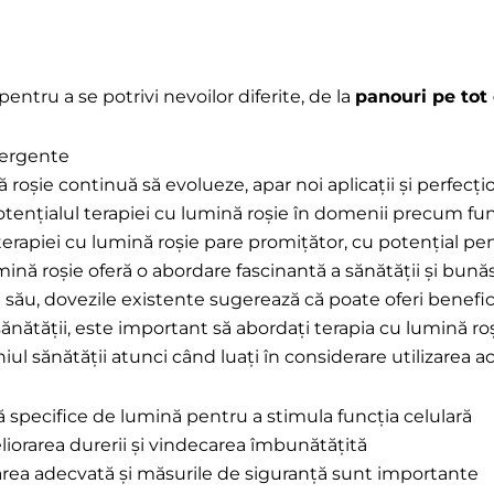
pentru a se potrivi nevoilor diferite, de la
panouri pe tot
emergente
roșie continuă să evolueze, apar noi aplicații și perfecți
otențialul terapiei cu lumină roșie în domenii precum fu
l terapiei cu lumină roșie pare promițător, cu potențial 
umină roșie oferă o abordare fascinantă a sănătății și bună
 său, dovezile existente sugerează că poate oferi benefi
l sănătății, este important să abordați terapia cu lumină r
iul sănătății atunci când luați în considerare utilizarea ac
 specifice de lumină pentru a stimula funcția celulară
eliorarea durerii și vindecarea îmbunătățită
izarea adecvată și măsurile de siguranță sunt importante