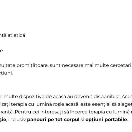
ță atletică
ve
ezultate promițătoare, sunt necesare mai multe cercetări
țiuni.
e, multe dispozitive de acasă au devenit disponibile. Aces
izați terapia cu lumină roșie acasă, este esențial să alege
ranță. Pentru cei interesați să încerce terapia cu lumină 
șie
, inclusiv
panouri pe tot corpul
şi
opțiuni portabile
.