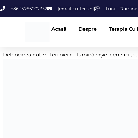
Treci
+86 15766202332
[email protected]
Luni – Duminic
la
conținut
Acasă
Despre
Terapia Cu
Deblocarea puterii terapiei cu lumină roșie: beneficii, știi