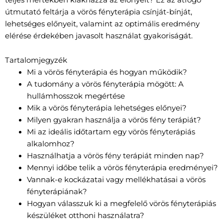
útmutató feltárja a vörös fényterápia csínját-bínját,
lehetséges előnyeit, valamint az optimális eredmény
elérése érdekében javasolt használat gyakoriságát.
Tartalomjegyzék
Mi a vörös fényterápia és hogyan működik?
A tudomány a vörös fényterápia mögött: A
hullámhosszok megértése
Mik a vörös fényterápia lehetséges előnyei?
Milyen gyakran használja a vörös fény terápiát?
Mi az ideális időtartam egy vörös fényterápiás
alkalomhoz?
Használhatja a vörös fény terápiát minden nap?
Mennyi időbe telik a vörös fényterápia eredményei?
Vannak-e kockázatai vagy mellékhatásai a vörös
fényterápiának?
Hogyan válasszuk ki a megfelelő vörös fényterápiás
készüléket otthoni használatra?