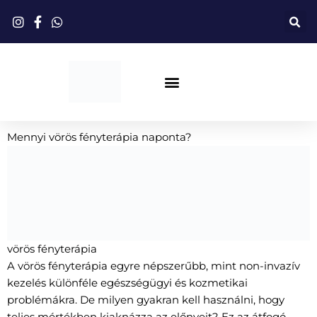
Ugrás
a
tartalomhoz
Piros Fényterápia
Mennyi vörös fényterápia naponta?
vörös fényterápia
A vörös fényterápia egyre népszerűbb, mint non-invazív
kezelés különféle egészségügyi és kozmetikai
problémákra. De milyen gyakran kell használni, hogy
teljes mértékben kiaknázza az előnyeit? Ez az átfogó