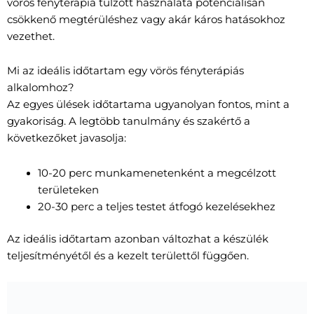
vörös fényterápia túlzott használata potenciálisan
csökkenő megtérüléshez vagy akár káros hatásokhoz
vezethet.
Mi az ideális időtartam egy vörös fényterápiás
alkalomhoz?
Az egyes ülések időtartama ugyanolyan fontos, mint a
gyakoriság. A legtöbb tanulmány és szakértő a
következőket javasolja:
10-20 perc munkamenetenként a megcélzott
területeken
20-30 perc a teljes testet átfogó kezelésekhez
Az ideális időtartam azonban változhat a készülék
teljesítményétől és a kezelt területtől függően.