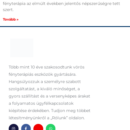
fényterápia az elmúlt években jelentős népszerűségre tett
szert.
Tovább »
Több mint 10 éve szakosodtunk vörös
fényterápiás eszközök gyártására.
Hangsúlyozzuk a személyre szabott
szolgáltatást, a kiváló minőséget, a
gyors szállítást és a versenyképes árakat
a folyamatos ügyfélkapcsolatok
kiépítése érdekében. Tudjon meg többet
létesítményünkről a „Rólunk” oldalon.
I
F
H
W