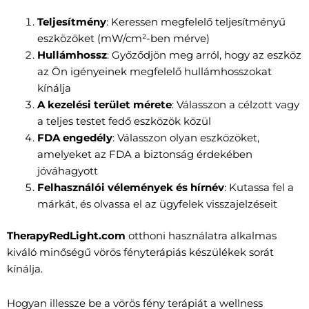
Teljesítmény
: Keressen megfelelő teljesítményű
eszközöket (mW/cm²-ben mérve)
Hullámhossz
: Győződjön meg arról, hogy az eszköz
az Ön igényeinek megfelelő hullámhosszokat
kínálja
A kezelési terület mérete
: Válasszon a célzott vagy
a teljes testet fedő eszközök közül
FDA engedély
: Válasszon olyan eszközöket,
amelyeket az FDA a biztonság érdekében
jóváhagyott
Felhasználói vélemények és hírnév
: Kutassa fel a
márkát, és olvassa el az ügyfelek visszajelzéseit
TherapyRedLight.com
otthoni használatra alkalmas
kiváló minőségű vörös fényterápiás készülékek sorát
kínálja.
Hogyan illessze be a vörös fény terápiát a wellness