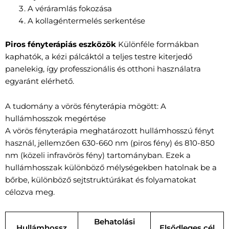
A véráramlás fokozása
A kollagéntermelés serkentése
Piros fényterápiás eszközök
Különféle formákban
kaphatók, a kézi pálcáktól a teljes testre kiterjedő
panelekig, így professzionális és otthoni használatra
egyaránt elérhető.
A tudomány a vörös fényterápia mögött: A
hullámhosszok megértése
A vörös fényterápia meghatározott hullámhosszú fényt
használ, jellemzően 630-660 nm (piros fény) és 810-850
nm (közeli infravörös fény) tartományban. Ezek a
hullámhosszak különböző mélységekben hatolnak be a
bőrbe, különböző sejtstruktúrákat és folyamatokat
célozva meg.
Behatolási
Hullámhossz
Elsődleges cél