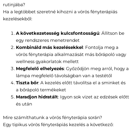
rutinjába?
Ha a legtöbbet szeretné kihozni a vörös fényterápiás
kezelésekből:
A következetesség kulcsfontosságú
: Állítson be
egy rendszeres menetrendet
Kombináld más kezelésekkel
: Fontolja meg a
vörös fényterápia alkalmazását más bőrápoló vagy
wellness gyakorlatok mellett
Megfelelő elhelyezés
: Győződjön meg arról, hogy a
lámpa megfelelő távolságban van a testétől
Tiszta bőr
: A kezelés előtt távolítsa el a sminket és
a bőrápoló termékeket
Maradjon hidratált
: Igyon sok vizet az edzések előtt
és után
Mire számíthatunk a vörös fényterápia során?
Egy tipikus vörös fényterápiás kezelés a következő: