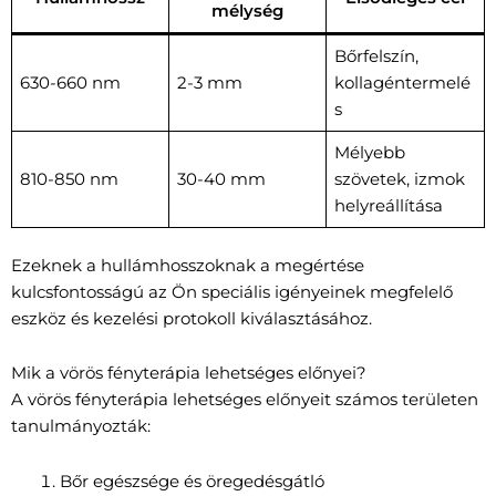
mélység
Bőrfelszín,
630-660 nm
2-3 mm
kollagéntermelé
s
Mélyebb
810-850 nm
30-40 mm
szövetek, izmok
helyreállítása
Ezeknek a hullámhosszoknak a megértése
kulcsfontosságú az Ön speciális igényeinek megfelelő
eszköz és kezelési protokoll kiválasztásához.
Mik a vörös fényterápia lehetséges előnyei?
A vörös fényterápia lehetséges előnyeit számos területen
tanulmányozták:
Bőr egészsége és öregedésgátló