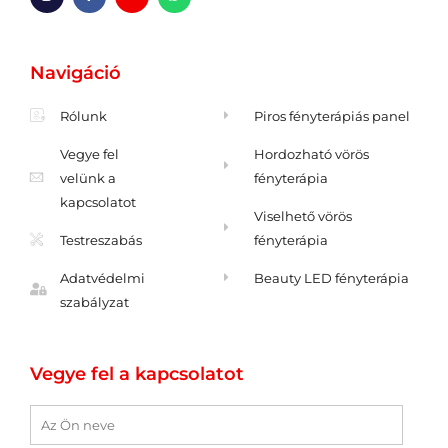
n
a
m
h
s
c
-
a
t
e
b
t
a
b
o
s
g
o
r
a
Navigáció
r
o
í
p
a
k
t
p
m
-
é
f
k
Rólunk
Piros fényterápiás panel
o
l
j
Vegye fel
Hordozható vörös
o
n
velünk a
fényterápia
kapcsolatot
Viselhető vörös
Testreszabás
fényterápia
Adatvédelmi
Beauty LED fényterápia
szabályzat
Vegye fel a kapcsolatot
Név