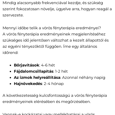
Mindig alacsonyabb frekvenciával kezdje, és szükség
szerint fokozatosan növelje, ügyelve arra, hogyan reagál a
szervezete.
Mennyi időbe telik a vörös fényterápia eredményei?
A vörös fényterápia eredményeinek megjelenítéséhez
szükséges idő jelentősen változhat a kezelt állapottól és
az egyéni tényezőktől függően. Íme egy általános
időrend:
Bőrjavítások
: 4-6 hét
Fájdalomcsillapítás
: 1-2 hét
Az izmok helyreállítása
: Azonnal néhány napig
Hajnövekedés
: 2-4 hónap
A következetesség kulcsfontosságú a vörös fényterápia
eredményeinek elérésében és megőrzésében.
Vannak-e kockázatai vagy mellékhatásai a vörös