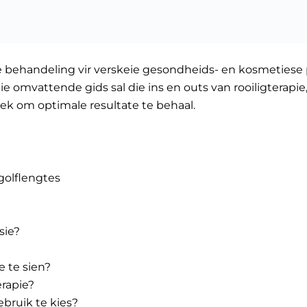
de behandeling vir verskeie gesondheids- en kosmetiese
ie omvattende gids sal die ins en outs van rooiligterapie
k om optimale resultate te behaal.
golflengtes
?
sie?
e te sien?
erapie?
ebruik te kies?