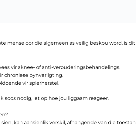
ste mense oor die algemeen as veilig beskou word, is dit
wees vir aknee- of anti-verouderingsbehandelings.
ir chroniese pynverligting.
oldoende vir spierherstel.
k soos nodig, let op hoe jou liggaam reageer.
ien?
e sien, kan aansienlik verskil, afhangende van die toes