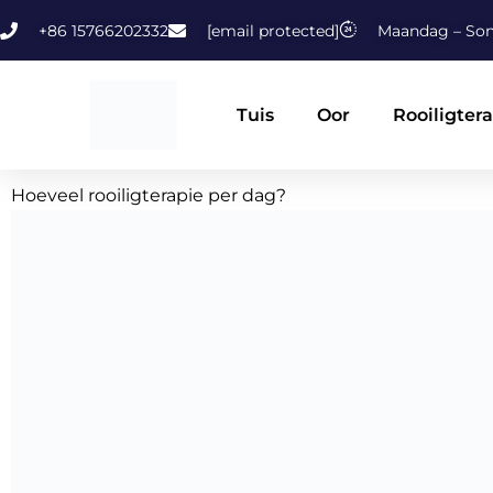
Slaan
+86 15766202332
[email protected]
Maandag – Son
oor
na
inhoud
Tuis
Oor
Rooiligter
Hoeveel rooiligterapie per dag?