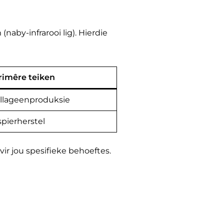
(naby-infrarooi lig). Hierdie
rimêre teiken
ollageenproduksie
spierherstel
vir jou spesifieke behoeftes.