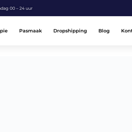
dag 00 – 24 uur
apie
Pasmaak
Dropshipping
Blog
Kon