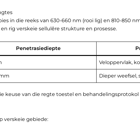
ngtes
pies in die reeks van 630-660 nm (rooi lig) en 810-850 nm 
en rig verskeie sellulêre strukture en prosesse.
Penetrasiediepte
P
m
Veloppervlak, k
 mm
Dieper weefsel, 
die keuse van die regte toestel en behandelingsprotokol 
op verskeie gebiede: