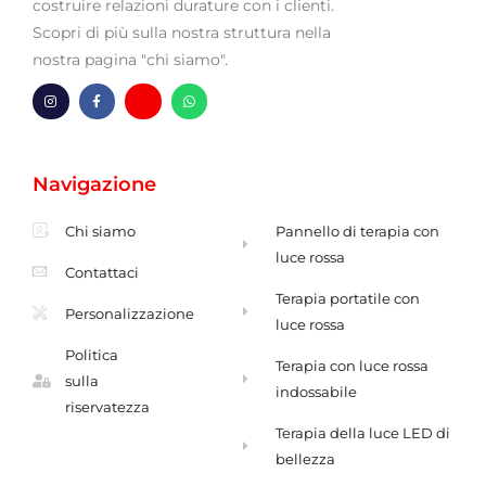
costruire relazioni durature con i clienti.
Scopri di più sulla nostra struttura nella
nostra pagina "chi siamo".
P
F
H
W
r
a
m
h
o
c
-
a
f
e
b
t
i
b
u
s
l
o
s
A
Navigazione
o
o
t
p
u
k
a
p
t
-
e
f
Chi siamo
Pannello di terapia con
n
t
luce rossa
e
Contattaci
Terapia portatile con
Personalizzazione
luce rossa
Politica
Terapia con luce rossa
sulla
indossabile
riservatezza
Terapia della luce LED di
bellezza