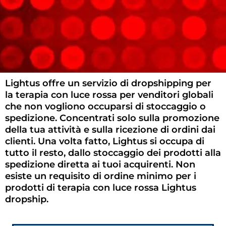
Lightus offre un servizio di dropshipping per
Dropshipping
la terapia con luce rossa per venditori globali
che non vogliono occuparsi di stoccaggio o
Terapia con
spedizione. Concentrati solo sulla promozione
della tua attività e sulla ricezione di ordini dai
luce rossa
clienti. Una volta fatto, Lightus si occupa di
tutto il resto, dallo stoccaggio dei prodotti alla
spedizione diretta ai tuoi acquirenti. Non
Nessun investimento! Nessun
esiste un requisito di ordine minimo per i
prodotti di terapia con luce rossa Lightus
inventario!
dropship.
Avvia oggi stesso la tua attività di