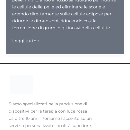
le cellule della pelle ed eliminare le scorie e
agendo direttamente sulle cellule adipose per
ridurne le dimensioni, riducendo così la
formazione di grumi e gli incavi della cellulite.
La
Leggi tutto »
terapia
con
luce
rossa
funziona
contro
la
cellulite?
Siamo specializzati nella produzione di
dispositivi per la terapia con luce rossa
da oltre 10 anni. Poniamo l'accento su un
servizio personalizzato, qualità superiore,