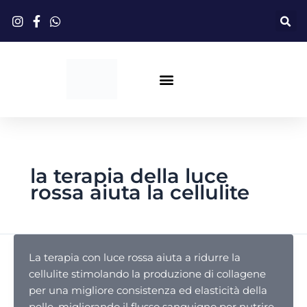
Vai
al
contenuto
Terapia Con Luce Rossa
la terapia della luce
rossa aiuta la cellulite
La terapia con luce rossa aiuta a ridurre la
cellulite stimolando la produzione di collagene
per una migliore consistenza ed elasticità della
pelle, migliorando il flusso sanguigno per nutrire