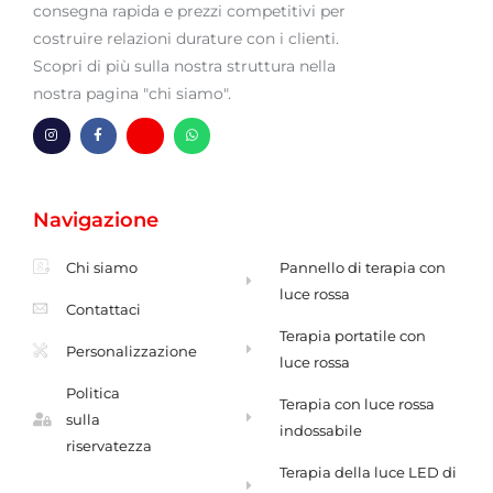
consegna rapida e prezzi competitivi per
costruire relazioni durature con i clienti.
Scopri di più sulla nostra struttura nella
nostra pagina "chi siamo".
P
F
H
W
r
a
m
h
o
c
-
a
f
e
b
t
i
b
u
s
l
o
s
A
Navigazione
o
o
t
p
u
k
a
p
t
-
e
f
Chi siamo
Pannello di terapia con
n
t
luce rossa
e
Contattaci
Terapia portatile con
Personalizzazione
luce rossa
Politica
Terapia con luce rossa
sulla
indossabile
riservatezza
Terapia della luce LED di