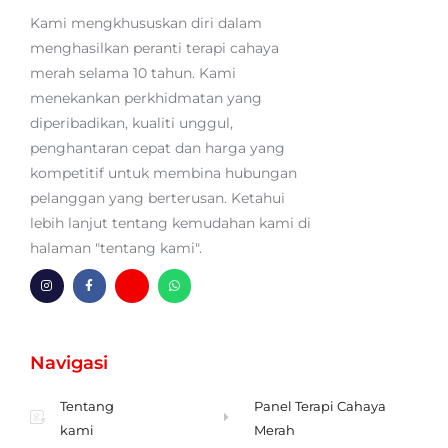
Kami mengkhususkan diri dalam
menghasilkan peranti terapi cahaya
merah selama 10 tahun. Kami
menekankan perkhidmatan yang
diperibadikan, kualiti unggul,
penghantaran cepat dan harga yang
kompetitif untuk membina hubungan
pelanggan yang berterusan. Ketahui
lebih lanjut tentang kemudahan kami di
halaman "tentang kami".
I
F
H
W
n
a
m
h
s
c
-
a
t
e
s
t
a
b
a
s
g
o
m
a
Navigasi
r
o
p
p
a
k
u
p
m
-
l
f
Tentang
Panel Terapi Cahaya
kami
Merah