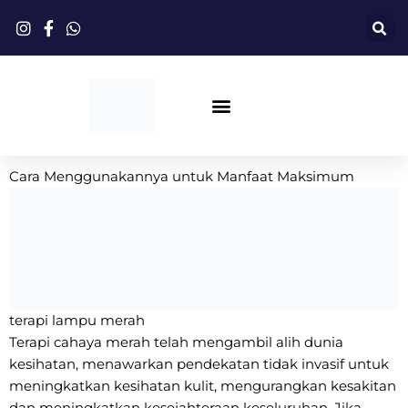
Langkau
ke
kandungan
Terapi Cahaya Merah
Cara Menggunakannya untuk Manfaat Maksimum
terapi lampu merah
Terapi cahaya merah telah mengambil alih dunia
kesihatan, menawarkan pendekatan tidak invasif untuk
meningkatkan kesihatan kulit, mengurangkan kesakitan
dan meningkatkan kesejahteraan keseluruhan. Jika