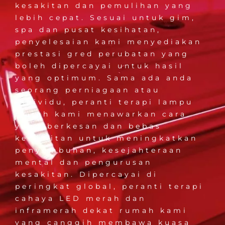
kesakitan dan pemulihan yang
lebih cepat. Sesuai untuk gim,
spa dan pusat kesihatan,
penyelesaian kami menyediakan
prestasi gred perubatan yang
boleh dipercayai untuk hasil
yang optimum. Sama ada anda
seorang perniagaan atau
individu, peranti terapi lampu
merah kami menawarkan cara
yang berkesan dan bebas
kerumitan untuk meningkatkan
penyembuhan, kesejahteraan
mental dan pengurusan
kesakitan. Dipercayai di
peringkat global, peranti terapi
cahaya LED merah dan
inframerah dekat rumah kami
yang canggih membawa kuasa