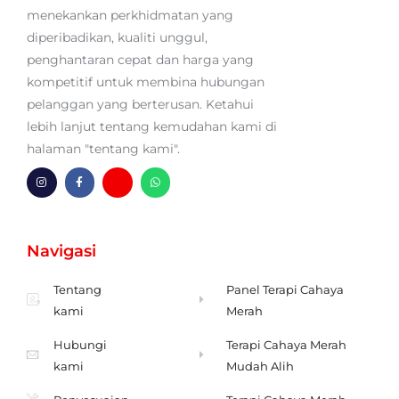
menekankan perkhidmatan yang
diperibadikan, kualiti unggul,
penghantaran cepat dan harga yang
kompetitif untuk membina hubungan
pelanggan yang berterusan. Ketahui
lebih lanjut tentang kemudahan kami di
halaman "tentang kami".
I
F
H
W
n
a
m
h
s
c
-
a
t
e
s
t
a
b
a
s
g
o
m
a
Navigasi
r
o
p
p
a
k
u
p
m
-
l
f
Tentang
Panel Terapi Cahaya
kami
Merah
Hubungi
Terapi Cahaya Merah
kami
Mudah Alih