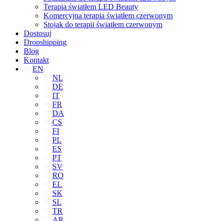
Terapia światłem LED Beauty
Komercyjna terapia światłem czerwonym
Stojak do terapii światłem czerwonym
Dostosuj
Dropshipping
Blog
Kontakt
EN
NL
DE
IT
FR
DA
CS
FI
PL
ES
PT
SV
RO
EL
SK
SL
TR
AR