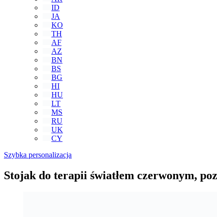
ID
JA
KO
TH
AF
AZ
BN
BS
BG
HI
HU
LT
MS
RU
UK
CY
Szybka personalizacja
Stojak do terapii światłem czerwonym, po