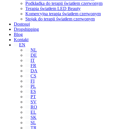
Podkładka do terapii światłem czerwonym
Terapia światłem LED Beauty
Komercyjna terapia światłem czerwonym
Stojak do terapii światłem czerwonym
Dostosuj
Dropshipping
Blog
Kontakt
EN
NL
DE
IT
FR
DA
CS
FI
PL
ES
PT
SV
RO
EL
SK
SL
TR