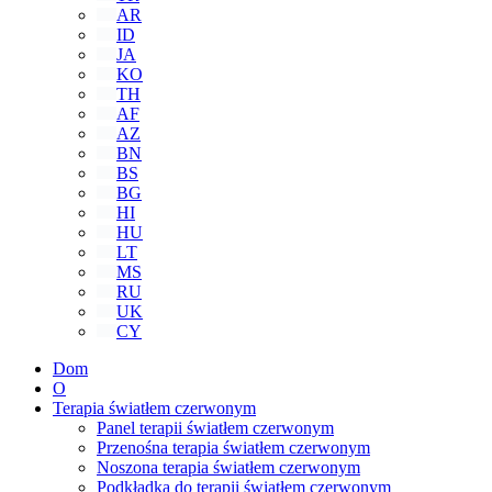
AR
ID
JA
KO
TH
AF
AZ
BN
BS
BG
HI
HU
LT
MS
RU
UK
CY
Dom
O
Terapia światłem czerwonym
Panel terapii światłem czerwonym
Przenośna terapia światłem czerwonym
Noszona terapia światłem czerwonym
Podkładka do terapii światłem czerwonym