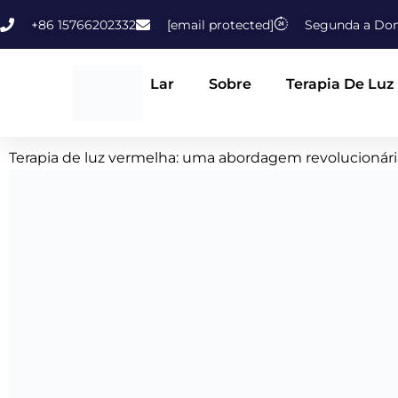
Pular
+86 15766202332
[email protected]
Segunda a Dom
para
o
conteúdo
Lar
Sobre
Terapia De Luz
Terapia de luz vermelha: uma abordagem revolucionária