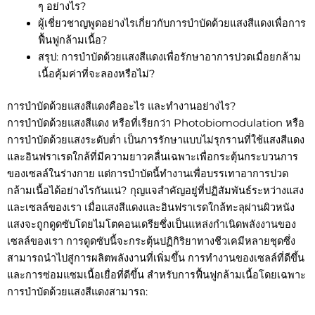
ๆ อย่างไร?
ผู้เชี่ยวชาญพูดอย่างไรเกี่ยวกับการบำบัดด้วยแสงสีแดงเพื่อการ
ฟื้นฟูกล้ามเนื้อ?
สรุป: การบำบัดด้วยแสงสีแดงเพื่อรักษาอาการปวดเมื่อยกล้าม
เนื้อคุ้มค่าที่จะลองหรือไม่?
การบำบัดด้วยแสงสีแดงคืออะไร และทำงานอย่างไร?
การบำบัดด้วยแสงสีแดง หรือที่เรียกว่า Photobiomodulation หรือ
การบำบัดด้วยแสงระดับต่ำ เป็นการรักษาแบบไม่รุกรานที่ใช้แสงสีแดง
และอินฟราเรดใกล้ที่มีความยาวคลื่นเฉพาะเพื่อกระตุ้นกระบวนการ
ของเซลล์ในร่างกาย แต่การบำบัดนี้ทำงานเพื่อบรรเทาอาการปวด
กล้ามเนื้อได้อย่างไรกันแน่? กุญแจสำคัญอยู่ที่ปฏิสัมพันธ์ระหว่างแสง
และเซลล์ของเรา เมื่อแสงสีแดงและอินฟราเรดใกล้ทะลุผ่านผิวหนัง
แสงจะถูกดูดซับโดยไมโตคอนเดรียซึ่งเป็นแหล่งกำเนิดพลังงานของ
เซลล์ของเรา การดูดซับนี้จะกระตุ้นปฏิกิริยาทางชีวเคมีหลายชุดซึ่ง
สามารถนำไปสู่การผลิตพลังงานที่เพิ่มขึ้น การทำงานของเซลล์ที่ดีขึ้น
และการซ่อมแซมเนื้อเยื่อที่ดีขึ้น สำหรับการฟื้นฟูกล้ามเนื้อโดยเฉพาะ
การบำบัดด้วยแสงสีแดงสามารถ: