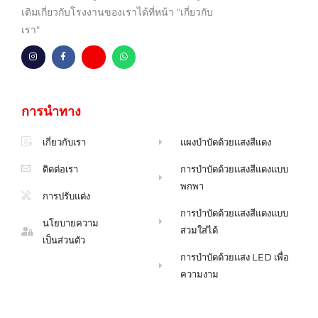
เติมเกี่ยวกับโรงงานของเราได้ที่หน้า "เกี่ยวกับ
เรา"
อิ
เ
ซ
ว
น
ฟ
อ
อ
ส
ส
ง
ท
ต
บุ๊
จ
ส์
า
ค
ด
แ
แ
-
ห
อ
การนำทาง
ก
เ
ม
พ
ร
อ
า
พ์
ม
ฟ
ย
H
เกี่ยวกับเรา
แผงบำบัดด้วยแสงสีแดง
m
ติดต่อเรา
การบำบัดด้วยแสงสีแดงแบบ
พกพา
การปรับแต่ง
การบำบัดด้วยแสงสีแดงแบบ
นโยบายความ
สวมใส่ได้
เป็นส่วนตัว
การบำบัดด้วยแสง LED เพื่อ
ความงาม