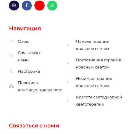
И
F
H
В
н
a
m
а
с
c
-
т
т
e
к
с
а
b
о
а
г
o
н
п
Навигация
р
o
в
а
k
е
м
-
р
ф
т
О нас
Панель терапии
красным светом
Связаться с
нами
Портативная терапия
красным светом
Настройка
Носимая терапия
Политика
красным светом
конфиденциальности
Красота светодиодной
светотерапии
Связаться с нами