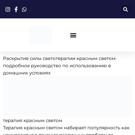
Перейти
к
содержимому
Терапия Красным Светом
Раскрытие силы светотерапии красным светом:
подробное руководство по использованию в
домашних условиях
терапия красным светом
Терапия красным светом набирает популярность как
неинвазивное лечение различных проблем со