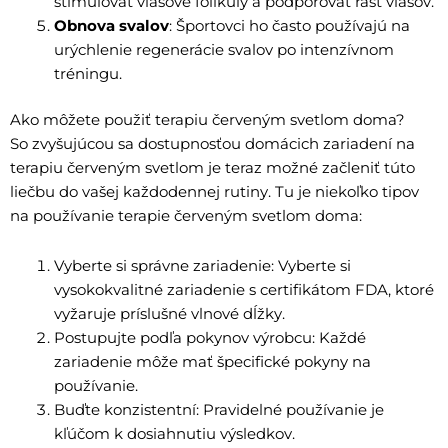
stimulovať vlasové folikuly a podporovať rast vlasov.
Obnova svalov
: Športovci ho často používajú na
urýchlenie regenerácie svalov po intenzívnom
tréningu.
Ako môžete použiť terapiu červeným svetlom doma?
So zvyšujúcou sa dostupnosťou domácich zariadení na
terapiu červeným svetlom je teraz možné začleniť túto
liečbu do vašej každodennej rutiny. Tu je niekoľko tipov
na používanie terapie červeným svetlom doma:
Vyberte si správne zariadenie: Vyberte si
vysokokvalitné zariadenie s certifikátom FDA, ktoré
vyžaruje príslušné vlnové dĺžky.
Postupujte podľa pokynov výrobcu: Každé
zariadenie môže mať špecifické pokyny na
používanie.
Buďte konzistentní: Pravidelné používanie je
kľúčom k dosiahnutiu výsledkov.