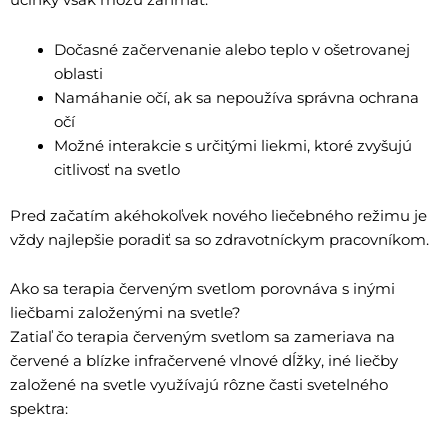
účinky však môžu zahŕňať:
Dočasné začervenanie alebo teplo v ošetrovanej
oblasti
Namáhanie očí, ak sa nepoužíva správna ochrana
očí
Možné interakcie s určitými liekmi, ktoré zvyšujú
citlivosť na svetlo
Pred začatím akéhokoľvek nového liečebného režimu je
vždy najlepšie poradiť sa so zdravotníckym pracovníkom.
Ako sa terapia červeným svetlom porovnáva s inými
liečbami založenými na svetle?
Zatiaľ čo terapia červeným svetlom sa zameriava na
červené a blízke infračervené vlnové dĺžky, iné liečby
založené na svetle využívajú rôzne časti svetelného
spektra: