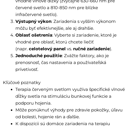
vhodné vlnové dĺžky (zvyčajne 630-660 nm pre
červené svetlo a 810-850 nm pre blízke
infračervené svetlo).
Výstupný výkon
: Zariadenia s vyšším výkonom
môžu byť efektívnejšie, ale aj drahšie.
Oblasť ošetrenia
: Vyberte si zariadenie, ktoré je
vhodné pre oblasť, ktorú chcete liečiť
(napr.
celotelový panel
vs.
ručné zariadenie
).
Jednoduché použitie
: Zvážte faktory, ako je
prenosnosť, čas nastavenia a používateľská
prívetivosť.
Kľúčové poznatky
Terapia červeným svetlom využíva špecifické vlnové
dĺžky svetla na stimuláciu bunkovej funkcie a
podporu hojenia.
Môže ponúknuť výhody pre zdravie pokožky, úľavu
od bolesti, hojenie rán a ďalšie.
K dispozícii sú domáce zariadenia na terapiu