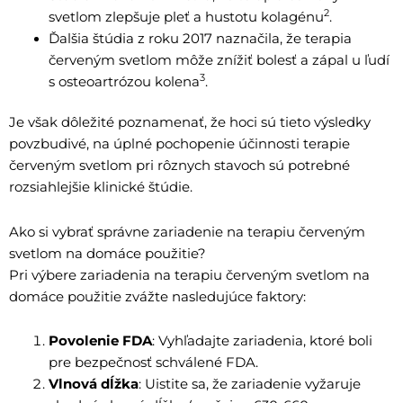
2
svetlom zlepšuje pleť a hustotu kolagénu
.
Ďalšia štúdia z roku 2017 naznačila, že terapia
červeným svetlom môže znížiť bolesť a zápal u ľudí
3
s osteoartrózou kolena
.
Je však dôležité poznamenať, že hoci sú tieto výsledky
povzbudivé, na úplné pochopenie účinnosti terapie
červeným svetlom pri rôznych stavoch sú potrebné
rozsiahlejšie klinické štúdie.
Ako si vybrať správne zariadenie na terapiu červeným
svetlom na domáce použitie?
Pri výbere zariadenia na terapiu červeným svetlom na
domáce použitie zvážte nasledujúce faktory:
Povolenie FDA
: Vyhľadajte zariadenia, ktoré boli
pre bezpečnosť schválené FDA.
Vlnová dĺžka
: Uistite sa, že zariadenie vyžaruje