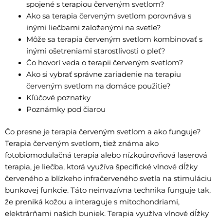
spojené s terapiou červeným svetlom?
Ako sa terapia červeným svetlom porovnáva s
inými liečbami založenými na svetle?
Môže sa terapia červeným svetlom kombinovať s
inými ošetreniami starostlivosti o pleť?
Čo hovorí veda o terapii červeným svetlom?
Ako si vybrať správne zariadenie na terapiu
červeným svetlom na domáce použitie?
Kľúčové poznatky
Poznámky pod čiarou
Čo presne je terapia červeným svetlom a ako funguje?
Terapia červeným svetlom, tiež známa ako
fotobiomodulačná terapia alebo nízkoúrovňová laserová
terapia, je liečba, ktorá využíva špecifické vlnové dĺžky
červeného a blízkeho infračerveného svetla na stimuláciu
bunkovej funkcie. Táto neinvazívna technika funguje tak,
že preniká kožou a interaguje s mitochondriami,
elektrárňami našich buniek. Terapia využíva vlnové dĺžky