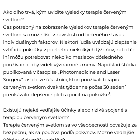
Ako dlho trvá, kým uvidíte výsledky terapie červeným
svetlom?
Čas potrebný na zobrazenie výsledkov terapie červeným
svetlom sa môže líšiť v závislosti od liečeného stavu a
individuálnych faktorov. Niektorí ľudia uvádzajú zlepšenie
vzhľadu pokožky v priebehu niekoľkých týždňov, zatiaľ čo
iní môžu potrebovať niekoľko mesiacov dôsledného
používania, aby videli významné zmeny. Napríklad štúdia
publikovaná v časopise „Photomedicine and Laser
Surgery“ zistila, že účastníci, ktorí používali terapiu
červeným svetlom dvakrát týždenne počas 30 sedení
1
preukázalo zlepšenie pleti a pocit na pokožke
.
Existujú nejaké vedľajšie účinky alebo riziká spojené s
terapiou červeným svetlom?
Terapia červeným svetlom sa vo všeobecnosti považuje za
bezpečnú, ak sa používa podľa pokynov. Možné vedľajšie