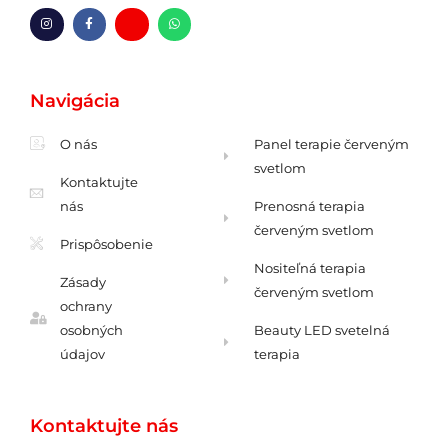
I
F
H
W
n
a
m
h
s
c
-
a
t
e
o
t
a
b
b
s
g
o
á
a
Navigácia
r
o
l
p
a
k
k
p
m
-
a
f
O nás
Panel terapie červeným
svetlom
Kontaktujte
nás
Prenosná terapia
červeným svetlom
Prispôsobenie
Nositeľná terapia
Zásady
červeným svetlom
ochrany
osobných
Beauty LED svetelná
údajov
terapia
Kontaktujte nás