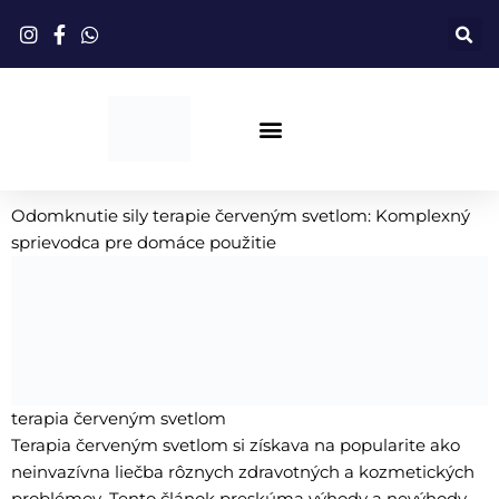
Preskočiť
na
obsah
Terapia Červeným Svetlom
Odomknutie sily terapie červeným svetlom: Komplexný
sprievodca pre domáce použitie
terapia červeným svetlom
Terapia červeným svetlom si získava na popularite ako
neinvazívna liečba rôznych zdravotných a kozmetických
problémov. Tento článok preskúma výhody a nevýhody