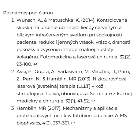
Poznámky pod čiarou
Wunsch, A., & Matuschka, K. (2014). Kontrolovaná
skúška na určenie účinnosti liečby červeným a
blízkym infračerveným svetlom pri spokojnosti
pacienta, redukcii jemných vrások, vrások, drsnosti
pokožky a zvýšenia intradermálnej hustoty
kolagénu. Fotomedicína a laserová chirurgia, 32(2),
93-100.
↩
Avci, P., Gupta, A., Sadasivam, M., Vecchio, D., Pam,
Z., Pam, N., & Hamblin, MR (2013). Nízkoúrovňová
laserová (svetelná) terapia (LLLT) v koži:
stimulujúca, hojivá, obnovujúca. Semináre z kožnej
medicíny a chirurgie, 32(1), 41-52.
↩
Hamblin, MR (2017). Mechanizmy a aplikácie
protizápalových účinkov fotobiomodulácie. AIMS
biophysics, 4(3), 337-361.
↩