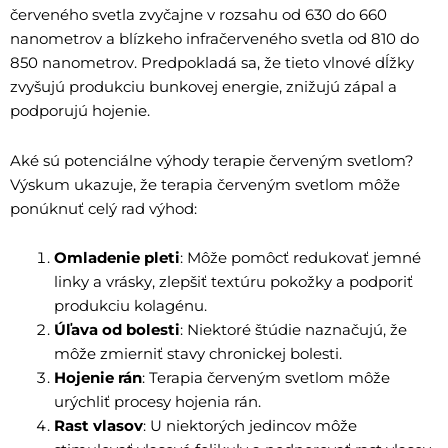
červeného svetla zvyčajne v rozsahu od 630 do 660
nanometrov a blízkeho infračerveného svetla od 810 do
850 nanometrov. Predpokladá sa, že tieto vlnové dĺžky
zvyšujú produkciu bunkovej energie, znižujú zápal a
podporujú hojenie.
Aké sú potenciálne výhody terapie červeným svetlom?
Výskum ukazuje, že terapia červeným svetlom môže
ponúknuť celý rad výhod:
Omladenie pleti
: Môže pomôcť redukovať jemné
linky a vrásky, zlepšiť textúru pokožky a podporiť
produkciu kolagénu.
Úľava od bolesti
: Niektoré štúdie naznačujú, že
môže zmierniť stavy chronickej bolesti.
Hojenie rán
: Terapia červeným svetlom môže
urýchliť procesy hojenia rán.
Rast vlasov
: U niektorých jedincov môže