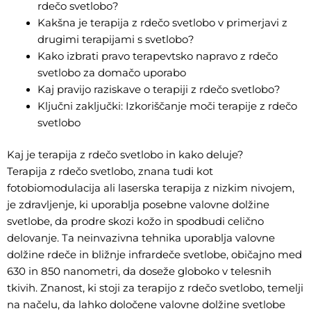
rdečo svetlobo?
Kakšna je terapija z rdečo svetlobo v primerjavi z
drugimi terapijami s svetlobo?
Kako izbrati pravo terapevtsko napravo z rdečo
svetlobo za domačo uporabo
Kaj pravijo raziskave o terapiji z rdečo svetlobo?
Ključni zaključki: Izkoriščanje moči terapije z rdečo
svetlobo
Kaj je terapija z rdečo svetlobo in kako deluje?
Terapija z rdečo svetlobo, znana tudi kot
fotobiomodulacija ali laserska terapija z nizkim nivojem,
je zdravljenje, ki uporablja posebne valovne dolžine
svetlobe, da prodre skozi kožo in spodbudi celično
delovanje. Ta neinvazivna tehnika uporablja valovne
dolžine rdeče in bližnje infrardeče svetlobe, običajno med
630 in 850 nanometri, da doseže globoko v telesnih
tkivih. Znanost, ki stoji za terapijo z rdečo svetlobo, temelji
na načelu, da lahko določene valovne dolžine svetlobe