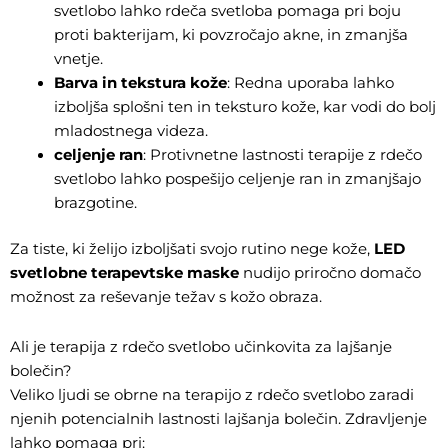
svetlobo lahko rdeča svetloba pomaga pri boju
proti bakterijam, ki povzročajo akne, in zmanjša
vnetje.
Barva in tekstura kože
: Redna uporaba lahko
izboljša splošni ten in teksturo kože, kar vodi do bolj
mladostnega videza.
celjenje ran
: Protivnetne lastnosti terapije z rdečo
svetlobo lahko pospešijo celjenje ran in zmanjšajo
brazgotine.
Za tiste, ki želijo izboljšati svojo rutino nege kože,
LED
svetlobne terapevtske maske
nudijo priročno domačo
možnost za reševanje težav s kožo obraza.
Ali je terapija z rdečo svetlobo učinkovita za lajšanje
bolečin?
Veliko ljudi se obrne na terapijo z rdečo svetlobo zaradi
njenih potencialnih lastnosti lajšanja bolečin. Zdravljenje
lahko pomaga pri: