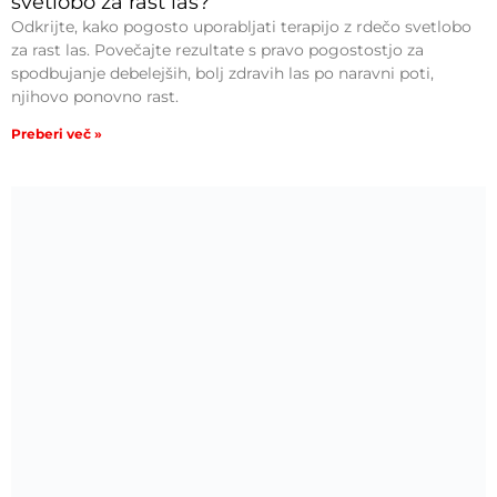
svetlobo za rast las?
Odkrijte, kako pogosto uporabljati terapijo z rdečo svetlobo
za rast las. Povečajte rezultate s pravo pogostostjo za
spodbujanje debelejših, bolj zdravih las po naravni poti,
njihovo ponovno rast.
Preberi več »