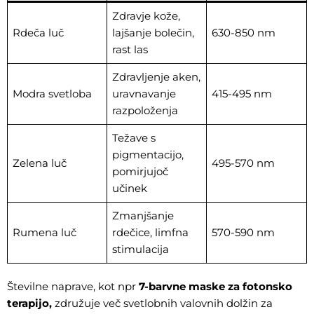
Zdravje kože,
Rdeča luč
lajšanje bolečin,
630-850 nm
rast las
Zdravljenje aken,
Modra svetloba
uravnavanje
415-495 nm
razpoloženja
Težave s
pigmentacijo,
Zelena luč
495-570 nm
pomirjujoč
učinek
Zmanjšanje
Rumena luč
rdečice, limfna
570-590 nm
stimulacija
Številne naprave, kot npr
7-barvne maske za fotonsko
terapijo
,
združuje več svetlobnih valovnih dolžin za