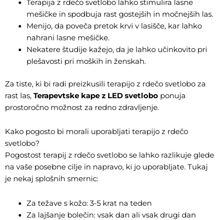
Terapija z rdečo svetlobo lahko stimulira lasne
mešičke in spodbuja rast gostejših in močnejših las.
Menijo, da poveča pretok krvi v lasišče, kar lahko
nahrani lasne mešičke.
Nekatere študije kažejo, da je lahko učinkovito pri
plešavosti pri moških in ženskah.
Za tiste, ki bi radi preizkusili terapijo z rdečo svetlobo za
rast las,
Terapevtske kape z LED svetlobo
ponuja
prostoročno možnost za redno zdravljenje.
Kako pogosto bi morali uporabljati terapijo z rdečo
svetlobo?
Pogostost terapij z rdečo svetlobo se lahko razlikuje glede
na vaše posebne cilje in napravo, ki jo uporabljate. Tukaj
je nekaj splošnih smernic:
Za težave s kožo: 3-5 krat na teden
Za lajšanje bolečin: vsak dan ali vsak drugi dan