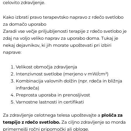
celovito zdravljenje.
Kako izbrati pravo terapevtsko napravo z rdečo svetlobo
za domačo uporabo
Zaradi vse večje priljubljenosti terapije z rdečo svetlobo je
zdaj na voljo veliko naprav za uporabo doma. Tukaj je
nekaj dejavnikov, ki jih morate upoštevati pri izbiri
naprave:
Velikost območja zdravljenja
Intenzivnost svetlobe (merjeno v mW/cm²)
Kombinacija valovnih dolžin (npr. rdeča in bližnja
infrardeča)
Preprosta uporaba in prenosljivost
Varnostne lastnosti in certifikati
Za zdravljenje celotnega telesa upoštevajte a
plošča za
terapijo z rdečo svetlobo
.
Za ciljno zdravljenje so morda
primernejši ročni pripomočki ali obloge.