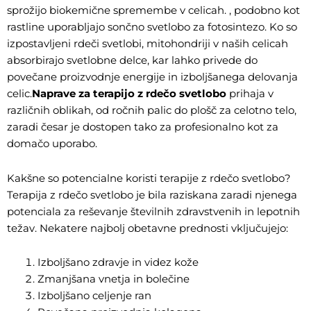
sprožijo biokemične spremembe v celicah. , podobno kot
rastline uporabljajo sončno svetlobo za fotosintezo. Ko so
izpostavljeni rdeči svetlobi, mitohondriji v naših celicah
absorbirajo svetlobne delce, kar lahko privede do
povečane proizvodnje energije in izboljšanega delovanja
celic.
Naprave za terapijo z rdečo svetlobo
prihaja v
različnih oblikah, od ročnih palic do plošč za celotno telo,
zaradi česar je dostopen tako za profesionalno kot za
domačo uporabo.
Kakšne so potencialne koristi terapije z rdečo svetlobo?
Terapija z rdečo svetlobo je bila raziskana zaradi njenega
potenciala za reševanje številnih zdravstvenih in lepotnih
težav. Nekatere najbolj obetavne prednosti vključujejo:
Izboljšano zdravje in videz kože
Zmanjšana vnetja in bolečine
Izboljšano celjenje ran