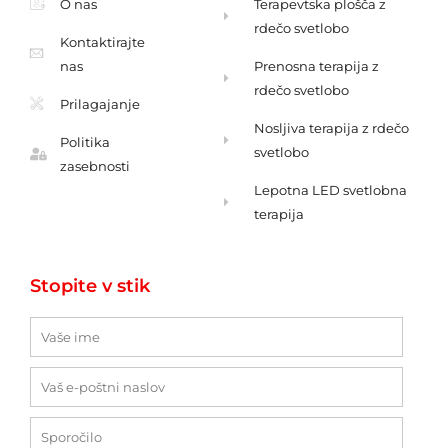
O nas
Terapevtska plošča z
rdečo svetlobo
Kontaktirajte
nas
Prenosna terapija z
rdečo svetlobo
Prilagajanje
Nosljiva terapija z rdečo
Politika
svetlobo
zasebnosti
Lepotna LED svetlobna
terapija
Stopite v stik
Ime
E-
pošta
Sporočilo