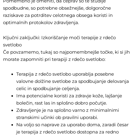
Pomembno je omeniti, da čeprav so te študije
spodbudne, so potrebne obsežnejše, dolgoročne
raziskave za potrditev celotnega obsega koristi in
optimalnih protokolov zdravljenja.
Ključni zaključki: Izkoriščanje moči terapije z rdečo
svetlobo
Če povzamemo, tukaj so najpomembnejše točke, ki si jih
morate zapomniti pri terapiji z rdečo svetlobo:
Terapija z rdečo svetlobo uporablja posebne
valovne dolžine svetlobe za spodbujanje delovanja
celic in spodbujanje celjenja.
Ima potencialne koristi za zdravje kože, lajšanje
bolečin, rast las in splošno dobro počutje.
Zdravljenje je na splošno varno z minimalnimi
stranskimi učinki ob pravilni uporabi.
Na voljo so naprave za uporabo doma, zaradi česar
je terapija z rdečo svetlobo dostopna za redno