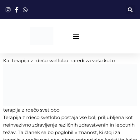
Preskoči
na
vsebino
Terapija Z Rdečo Svetlobo
Kaj terapija z rdečo svetlobo naredi za vašo kožo
terapija z rdečo svetlobo
Terapija z rdečo svetlobo postaja vse bolj priljubljena kot
neinvazivno zdravljenje različnih zdravstvenih in lepotnih
težav. Ta članek se bo poglobil v znanost, ki stoji za
terapijo z rdečo svetlobo, njene potencialne koristi in kako