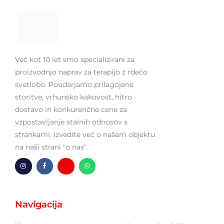
Več kot 10 let smo specializirani za
proizvodnjo naprav za terapijo z rdečo
svetlobo. Poudarjamo prilagojene
storitve, vrhunsko kakovost, hitro
dostavo in konkurenčne cene za
vzpostavljanje stalnih odnosov s
strankami. Izvedite več o našem objektu
na naši strani "o nas".
I
F
H
W
n
a
m
h
s
c
-
a
t
e
k
t
a
b
u
s
g
o
v
A
Navigacija
r
o
e
p
a
k
r
p
m
-
t
f
a