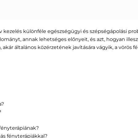
v kezelés különféle egészségügyi és szépségápolási pro
nyt, annak lehetséges előnyeit, és azt, hogyan illeszt
, akár általános közérzetének javítására vágyik, a vörös 
a?
?
 fényterápiának?
ás fényterápiákkal?