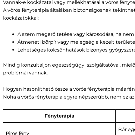
Vannak-e kockázatai vagy mellékhatásai a vörös fényt
A vörös fényterápia általában biztonságosnak tekinthe
kockázatokkal:
A szem megerőltetése vagy károsodása, ha nem
Átmeneti bőrpír vagy melegség a kezelt terület
Lehetséges kölcsönhatások bizonyos gyógyszere
Mindig konzultáljon egészségügyi szolgáltatóval, mie
problémái vannak.
Hogyan hasonlítható össze a vörös fényterápia más fén
Noha a vörös fényterápia egyre népszerűbb, nem ez az
Fényterápia
Bőr egé
Piros fény