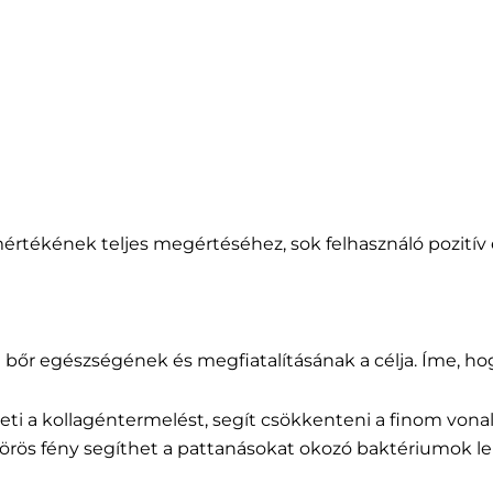
értékének teljes megértéséhez, sok felhasználó pozití
 bőr egészségének és megfiatalításának a célja. Íme, ho
heti a kollagéntermelést, segít csökkenteni a finom vonal
 vörös fény segíthet a pattanásokat okozó baktériumok l