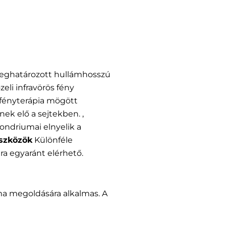
 meghatározott hullámhosszú
eli infravörös fény
 fényterápia mögött
k elő a sejtekben. ,
ondriumai elnyelik a
eszközök
Különféle
tra egyaránt elérhető.
a megoldására alkalmas. A