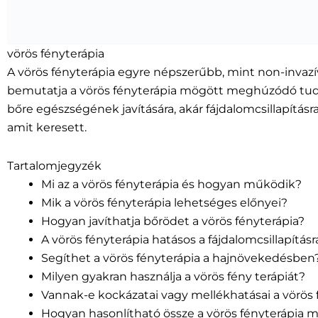
vörös fényterápia
A vörös fényterápia egyre népszerűbb, mint non-invazí
bemutatja a vörös fényterápia mögött meghúzódó tudomá
bőre egészségének javítására, akár fájdalomcsillapításra
amit keresett.
Tartalomjegyzék
Mi az a vörös fényterápia és hogyan működik?
Mik a vörös fényterápia lehetséges előnyei?
Hogyan javíthatja bőrödet a vörös fényterápia?
A vörös fényterápia hatásos a fájdalomcsillapításr
Segíthet a vörös fényterápia a hajnövekedésben
Milyen gyakran használja a vörös fény terápiát?
Vannak-e kockázatai vagy mellékhatásai a vörös
Hogyan hasonlítható össze a vörös fényterápia m