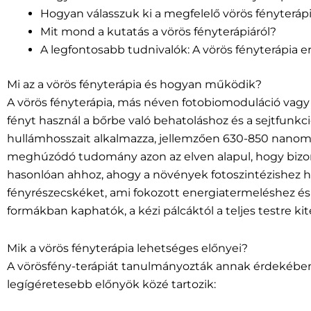
Hogyan válasszuk ki a megfelelő vörös fényterápi
Mit mond a kutatás a vörös fényterápiáról?
A legfontosabb tudnivalók: A vörös fényterápia e
Mi az a vörös fényterápia és hogyan működik?
A vörös fényterápia, más néven fotobiomoduláció vagy 
fényt használ a bőrbe való behatoláshoz és a sejtfunkci
hullámhosszait alkalmazza, jellemzően 630-850 nanomét
meghúzódó tudomány azon az elven alapul, hogy bizony
hasonlóan ahhoz, ahogy a növények fotoszintézishez ha
fényrészecskéket, ami fokozott energiatermeléshez és 
formákban kaphatók, a kézi pálcáktól a teljes testre kit
Mik a vörös fényterápia lehetséges előnyei?
A vörösfény-terápiát tanulmányozták annak érdekében
legígéretesebb előnyök közé tartozik: