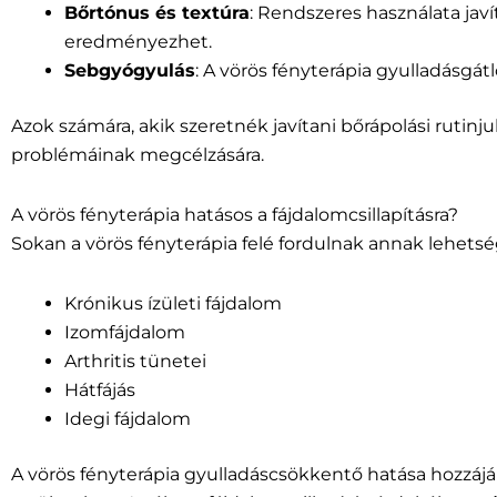
Bőrtónus és textúra
: Rendszeres használata javí
eredményezhet.
Sebgyógyulás
: A vörös fényterápia gyulladásgá
Azok számára, akik szeretnék javítani bőrápolási rutinj
problémáinak megcélzására.
A vörös fényterápia hatásos a fájdalomcsillapításra?
Sokan a vörös fényterápia felé fordulnak annak lehetség
Krónikus ízületi fájdalom
Izomfájdalom
Arthritis tünetei
Hátfájás
Idegi fájdalom
A vörös fényterápia gyulladáscsökkentő hatása hozzájár