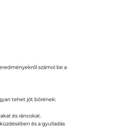
v eredményekről számol be a
gyan tehet jót bőrének:
akat és ráncokat.
eküzdésében és a gyulladás