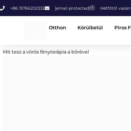
Ugrás
+86 15766202332
[email protected]
Hétfőtől vasár
a
tartalomhoz
Otthon
Körülbelül
Piros 
Mit tesz a vörös fényterápia a bőrével