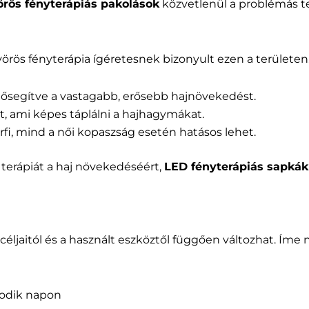
örös fényterápiás pakolások
közvetlenül a problémás t
örös fényterápia ígéretesnek bizonyult ezen a területen.
elősegítve a vastagabb, erősebb hajnövekedést.
t, ami képes táplálni a hajhagymákat.
fi, mind a női kopaszság esetén hatásos lehet.
 terápiát a haj növekedéséért,
LED fényterápiás sapkák
éljaitól és a használt eszköztől függően változhat. Íme n
sodik napon