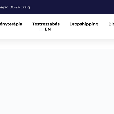
napig 00-24 óráig
Fényterápia
Testreszabás
Dropshipping
Bl
EN