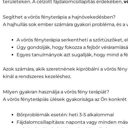
területeken. A célzott fájdalomcsillapítás érdekében,
v
Segíthet a vörös fényterápia a hajnövekedésben?
A hajhullás sok ember számára gyakori probléma, és a v
A vörös fényterápia serkentheti a szőrtüszőket, 
Úgy gondolják, hogy fokozza a fejbőr véráramlásá
Egyes tanulmányok azt sugallják, hogy mind a fér
Azok számára, akik szeretnének kipróbálni a vörös fény
kínál a rendszeres kezeléshez.
Milyen gyakran használja a vörös fény terápiát?
A vörös fényterápiás ülések gyakorisága az Ön konkrét c
Bőrproblémák esetén: heti 3-5 alkalommal
Fájdalomcsillapításra: naponta vagy minden má