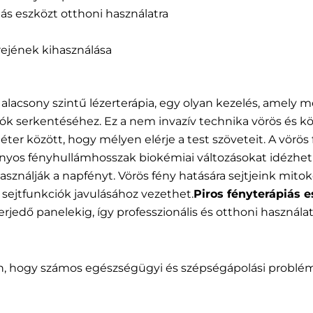
ás eszközt otthoni használatra
rejének kihasználása
alacsony szintű lézerterápia, egy olyan kezelés, amely
ók serkentéséhez. Ez a nem invazív technika vörös és köz
er között, hogy mélyen elérje a test szöveteit. A vörös
os fényhullámhosszak biokémiai változásokat idézhetne
sználják a napfényt. Vörös fény hatására sejtjeink mitok
sejtfunkciók javulásához vezethet.
Piros fényterápiás 
erjedő panelekig, így professzionális és otthoni használa
, hogy számos egészségügyi és szépségápolási problém