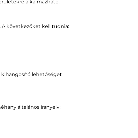
erületekre alkalmazható.
 A következőket kell tudnia:
kihangosító lehetőséget
éhány általános irányelv: