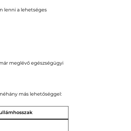
n lenni a lehetséges
ha már meglévő egészségügyi
e néhány más lehetőséggel:
ullámhosszak