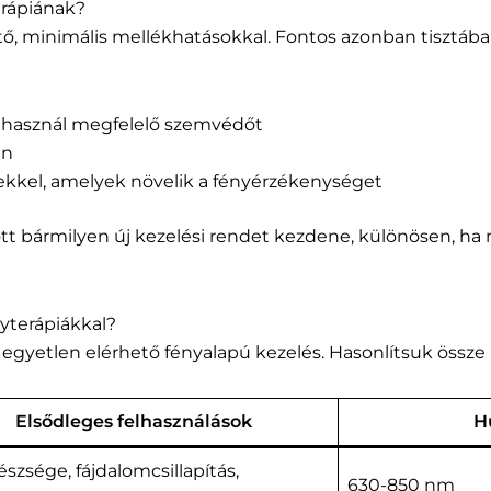
erápiának?
tő, minimális mellékhatásokkal. Fontos azonban tisztába
 használ megfelelő szemvédőt
en
kkel, amelyek növelik a fényérzékenységet
lőtt bármilyen új kezelési rendet kezdene, különösen, 
yterápiákkal?
 egyetlen elérhető fényalapú kezelés. Hasonlítsuk össz
Elsődleges felhasználások
H
szsége, fájdalomcsillapítás,
630-850 nm