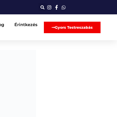
og
Érintkezés
Gyors Testreszabás