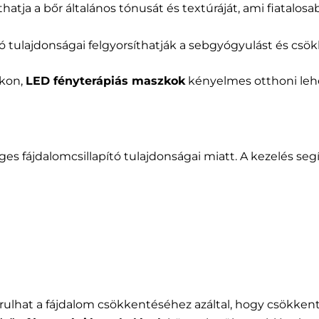
thatja a bőr általános tónusát és textúráját, ami fiatalo
tló tulajdonságai felgyorsíthatják a sebgyógyulást és cs
ukon,
LED fényterápiás maszkok
kényelmes otthoni lehe
es fájdalomcsillapító tulajdonságai miatt. A kezelés segí
ulhat a fájdalom csökkentéséhez azáltal, hogy csökkenti 