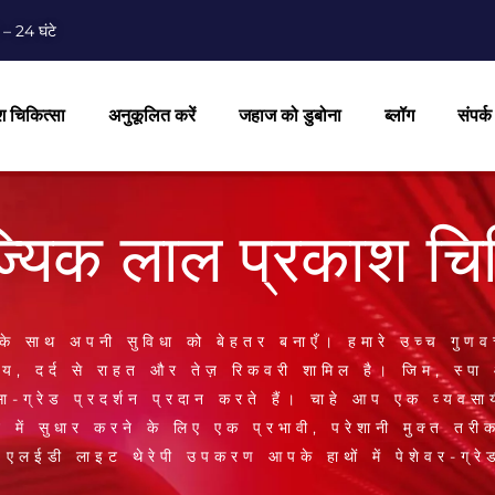
 – 24 घंटे
 चिकित्सा
अनुकूलित करें
जहाज को डुबोना
ब्लॉग
संपर्क
्यिक लाल प्रकाश चि
के साथ अपनी सुविधा को बेहतर बनाएँ। हमारे उच्च गुणव
्थ्य, दर्द से राहत और तेज़ रिकवरी शामिल है। जिम, स्पा
ा-ग्रेड प्रदर्शन प्रदान करते हैं। चाहे आप एक व्यवसायी
ें सुधार करने के लिए एक प्रभावी, परेशानी मुक्त तरीक
एलईडी लाइट थेरेपी उपकरण आपके हाथों में पेशेवर-ग्रेड