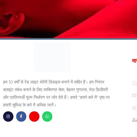
मार
हम 10 वर्षों से रेड लाइट थेरेपी डिवाइस बनाने में माहिर हैं। हम निरंतर
क्लाइंट संबंध बनाने के लिए व्यक्तिगत सेवा, बेहतर गुणवत्ता, तेज़ डिलीवरी
और प्रतिस्पर्धी मूल्य निर्धारण पर जोर देते हैं। हमारे "हमारे बारे में" पृष्ठ पर
हमारी सुविधा के बारे में अधिक जानें।
I
फे
ह
W
n
स
म्म
h
s
बु
-
a
t
क
लि
t
a
-
फा
s
g
f
फा
a