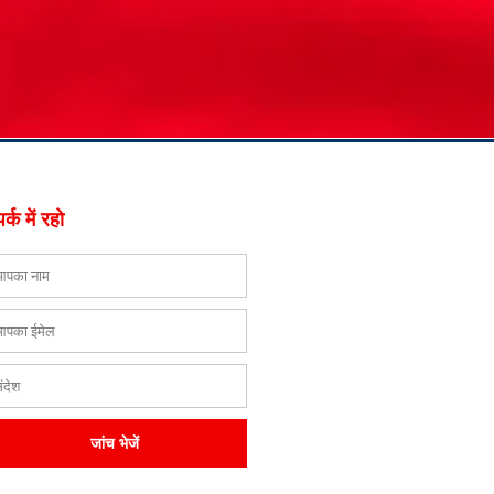
र्क में रहो
म
ेल
ेश
जांच भेजें