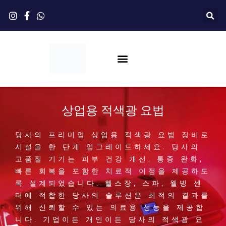
콘
텐
츠
로
건
너
뛰
에 대한
적색광 요법
사용자 정의
드롭시핑
블로그
연락하다
기
상업용 적색광 요법
당사의 프리미엄 상업용 적색광 요법 장비로
시설을 한 단계 업그레이드하세요. 당사의
고품질 기기는 피부 건강 개선, 통증 완화,
빠른 회복을 포함한 치료적 이점을 제공하도
록 설계되었습니다. 헬스장, 스파, 웰빙 센
터에 적합한 당사의 솔루션은 최적의 결과를
위해 신뢰할 수 있는 의료용 성능을 제공합
니다. 기업이든 개인이든 당사의 적색광 요