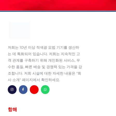
저희는 10년 이상 적색광 요법 기기를 생산하
는 데 특화되어 있습니다. 저희는 지속적인 고
객 관계를 구축하기 위해 개인화된 서비스, 우
수한 품질, 빠른 배송 및 경쟁력 있는 가격을 강
조합니다. 저희 시설에 대한 자세한 내용은 "회
사 소개" 페이지에서 확인하세요.
인
페
음
왓
스
이
-
츠
타
스
봉
앱
그
북
투
램
-
f
항해