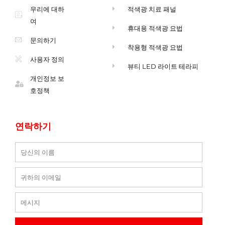
우리에 대하
적색광 치료 패널
여
휴대용 적색광 요법
문의하기
착용형 적색광 요법
사용자 정의
뷰티 LED 라이트 테라피
개인정보 보
호정책
연락하기
이
름
이
메
일
메
시
지