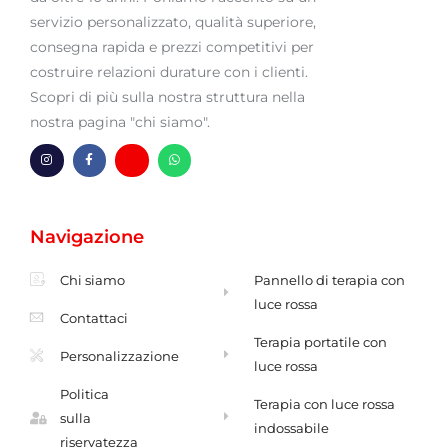
servizio personalizzato, qualità superiore,
consegna rapida e prezzi competitivi per
costruire relazioni durature con i clienti.
Scopri di più sulla nostra struttura nella
nostra pagina "chi siamo".
P
F
H
W
r
a
m
h
o
c
-
a
f
e
b
t
i
b
u
s
l
o
s
A
Navigazione
o
o
t
p
u
k
a
p
t
-
e
f
Chi siamo
Pannello di terapia con
n
t
luce rossa
e
Contattaci
Terapia portatile con
Personalizzazione
luce rossa
Politica
Terapia con luce rossa
sulla
indossabile
riservatezza