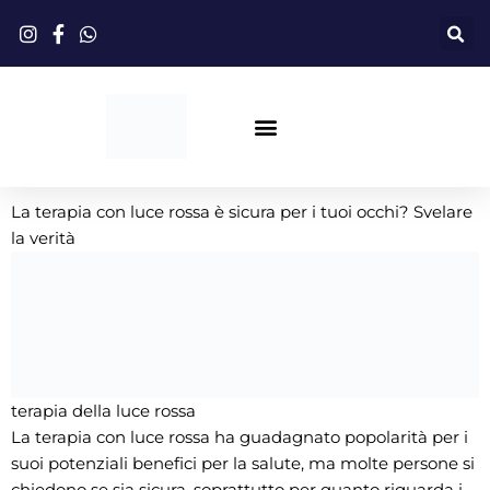
Vai
al
contenuto
Terapia Con Luce Rossa
La terapia con luce rossa è sicura per i tuoi occhi? Svelare
la verità
terapia della luce rossa
La terapia con luce rossa ha guadagnato popolarità per i
suoi potenziali benefici per la salute, ma molte persone si
chiedono se sia sicura, soprattutto per quanto riguarda i