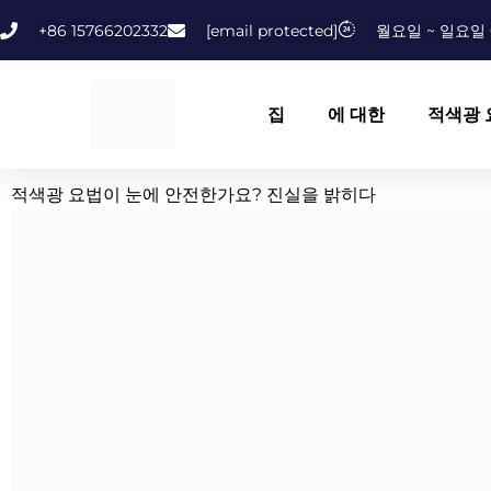
콘
+86 15766202332
[email protected]
월요일 ~ 일요일 
텐
츠
로
집
에 대한
적색광 
건
너
뛰
적색광 요법이 눈에 안전한가요? 진실을 밝히다
기