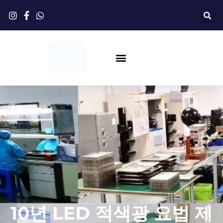
콘
텐
츠
로
건
너
뛰
에 대한
적색광 요법
사용자 정의
드롭시핑
블로그
연락하다
기
10년 LED 적색광 요법 제