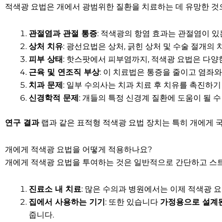
적색광 요법은 개에서 광범위한 질환을 치료하는 데 유망한 것
관절염과 관절 통증
: 적색광의 항염 효과는 관절염이 있
상처 치유
: 광선요법은 상처, 긁힌 상처 및 수술 절개의
피부 상태
: 핫스팟에서 피부염까지, 적색광 요법은 다양
근육 및 연조직 부상
: 이 치료법은 통증을 줄이고 염좌와
치과 문제
: 일부 수의사는 치과 치료 후 치유를 촉진하
신경학적 문제
: 개들의 특정 신경계 질환에 도움이 될 
연구 결과
랩과 같은 표적형 적색광 요법 장치는 특히 개에게 국
개에게 적색광 요법을 어떻게 적용하나요?
개에게 적색광 요법을 투여하는 것은 일반적으로 간단하고 스트
진료소 내 치료
: 많은 수의과 병원에서는 이제 적색광 요
집에서 사용하는 기기
: 또한 있습니다
가정용으로 설계된
줍니다.