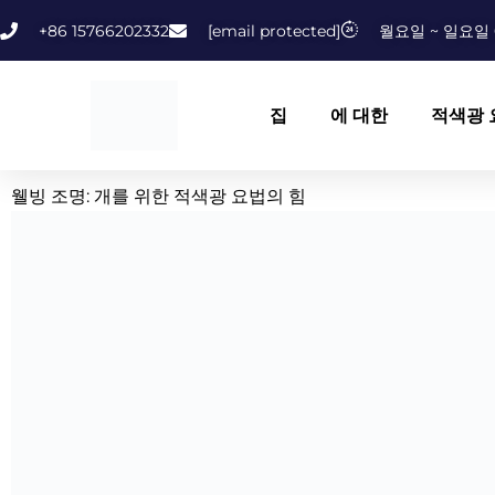
콘
+86 15766202332
[email protected]
월요일 ~ 일요일 
텐
츠
로
집
에 대한
적색광 
건
너
뛰
웰빙 조명: 개를 위한 적색광 요법의 힘
기