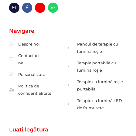
I
F
H
W
n
a
m
h
s
c
-
a
t
e
p
t
a
b
l
s
g
o
i
a
Navigare
r
o
c
p
a
k
p
m
-
f
Despre noi
Panoul de terapie cu
lumină roșie
Contactaţi-
ne
Terapie portabilă cu
lumină roșie
Personalizare
Terapie cu lumină roșie
Politica de
purtabilă
confidențialitate
Terapie cu lumină LED
de frumusețe
Luați legătura