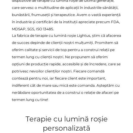
dispozitive de terapie cu lumină roșie de ultimă generație,
care servesc o multitudine de aplicații în industriile sănătății,
bunăstării, frumuseții și terapeutice. Avem o vastă experiență
în industrie și certificări de la instituții apreciate precum FDA,
MDSAP, SGS, ISO 13485.
La fabrica de terapie cu lumină roșie Lightus, știm că afacerea
de succes depinde de clienții noștri mulțumiți. Promitem să
oferim calitate și servicii de top pentru a construi relații pe
termen lung cu clienții noștri. Ne propunem să oferim
opțiuni de producție rapide, accesibile și de încredere, care se
potrivesc nevoilor clienților noștri. Fiecare comandă
contează pentru noi, iar fiecare client este important,
indiferent cât de mare sau mică este comanda. Așteptăm cu
nerăbdare oportunitatea de a construi o relație de afaceri pe
termen lung cu tine!
Terapie cu lumină roșie
personalizată