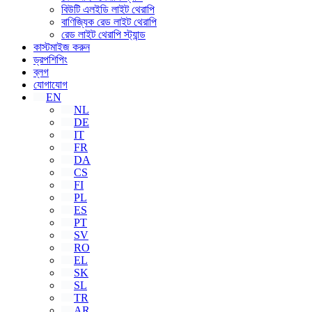
বিউটি এলইডি লাইট থেরাপি
বাণিজ্যিক রেড লাইট থেরাপি
রেড লাইট থেরাপি স্ট্যান্ড
কাস্টমাইজ করুন
ড্রপশিপিং
ব্লগ
যোগাযোগ
EN
NL
DE
IT
FR
DA
CS
FI
PL
ES
PT
SV
RO
EL
SK
SL
TR
AR