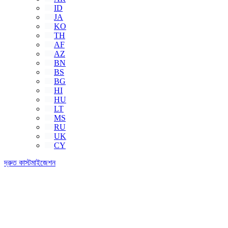
ID
JA
KO
TH
AF
AZ
BN
BS
BG
HI
HU
LT
MS
RU
UK
CY
দ্রুত কাস্টমাইজেশন