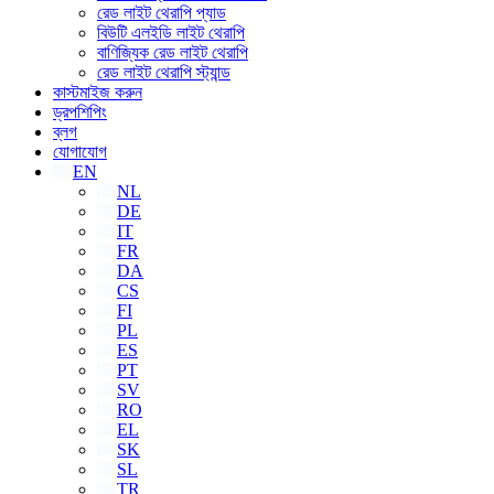
রেড লাইট থেরাপি প্যাড
বিউটি এলইডি লাইট থেরাপি
বাণিজ্যিক রেড লাইট থেরাপি
রেড লাইট থেরাপি স্ট্যান্ড
কাস্টমাইজ করুন
ড্রপশিপিং
ব্লগ
যোগাযোগ
EN
NL
DE
IT
FR
DA
CS
FI
PL
ES
PT
SV
RO
EL
SK
SL
TR