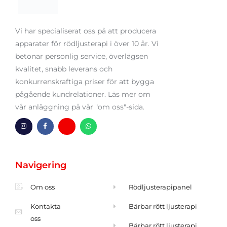
Vi har specialiserat oss på att producera
apparater för rödljusterapi i över 10 år. Vi
betonar personlig service, överlägsen
kvalitet, snabb leverans och
konkurrenskraftiga priser för att bygga
pågående kundrelationer. Läs mer om
vår anläggning på vår "om oss"-sida.
I
F
H
W
n
a
m
h
s
c
-
a
t
e
k
t
a
b
u
s
g
o
v
a
Navigering
r
o
e
p
a
k
r
p
m
-
t
f
Om oss
Rödljusterapipanel
Kontakta
Bärbar rött ljusterapi
oss
Bärbar rött ljusterapi