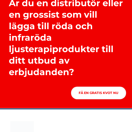
Är du en distributör eller
en grossist som vill
lägga till röda och
infraröda
ljusterapiprodukter till
ditt utbud av
erbjudanden?
FÅ EN GRATIS KVOT NU