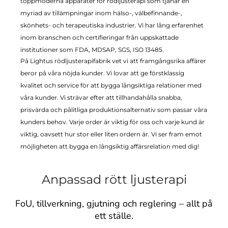
toppmoderna apparater för rödljusterapi som tjänar en
myriad av tillämpningar inom hälso-, välbefinnande-,
skönhets- och terapeutiska industrier. Vi har lång erfarenhet
inom branschen och certifieringar från uppskattade
institutioner som FDA, MDSAP, SGS, ISO 13485.
På Lightus rödljusterapifabrik vet vi att framgångsrika affärer
beror på våra nöjda kunder. Vi lovar att ge förstklassig
kvalitet och service för att bygga långsiktiga relationer med
våra kunder. Vi strävar efter att tillhandahålla snabba,
prisvärda och pålitliga produktionsalternativ som passar våra
kunders behov. Varje order är viktig för oss och varje kund är
viktig, oavsett hur stor eller liten ordern är. Vi ser fram emot
möjligheten att bygga en långsiktig affärsrelation med dig!
Anpassad rött ljusterapi
FoU, tillverkning, gjutning och reglering – allt på
ett ställe.