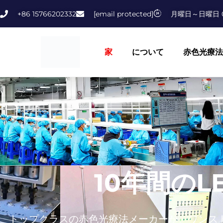
内
+86 15766202332
[email protected]
月曜日～日曜日 
容
を
ス
家
について
赤色光療法
キ
ッ
プ
10年間の
トップクラスの赤色光療法メーカーが、ワンス